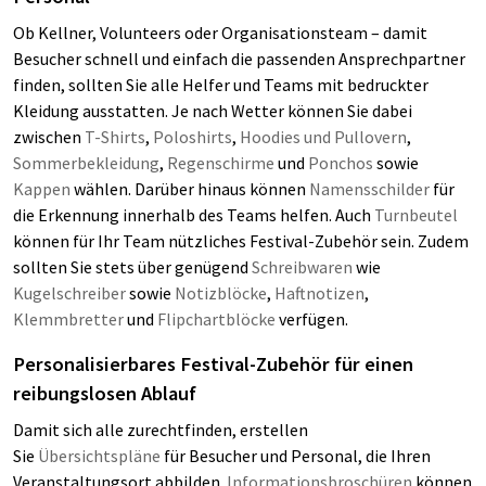
Ob Kellner, Volunteers oder Organisationsteam – damit
Besucher schnell und einfach die passenden Ansprechpartner
finden, sollten Sie alle Helfer und Teams mit bedruckter
Kleidung ausstatten. Je nach Wetter können Sie dabei
zwischen
T-Shirts
,
Poloshirts
,
Hoodies und Pullovern
,
Sommerbekleidung
,
Regenschirme
und
Ponchos
sowie
Kappen
wählen. Darüber hinaus können
Namensschilder
für
die Erkennung innerhalb des Teams helfen. Auch
Turnbeutel
können für Ihr Team nützliches Festival-Zubehör sein. Zudem
sollten Sie stets über genügend
Schreibwaren
wie
Kugelschreiber
sowie
Notizblöcke
,
Haftnotizen
,
Klemmbretter
und
Flipchartblöcke
verfügen.
Personalisierbares Festival-Zubehör für einen
reibungslosen Ablauf
Damit sich alle zurechtfinden, erstellen
Sie
Übersichtspläne
für Besucher und Personal, die Ihren
Veranstaltungsort abbilden.
Informationsbroschüren
können