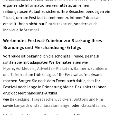
ergänzende Informationen vermitteln, um einen
reibungslosen Ablauf zu sichern. Ihre Besucher benötigen ein
Ticket, um am Festival teilnehmen zu können? druck.at
erstellt Ihnen nicht nur
Eintrittskarten
, sondern auch
individuelle
Stempel
.
Werbendes Festival-Zubehör zur Stärkung Ihres
Brandings und Merchandising-Erfolgs
Vorfreude ist bekanntlich die schönste Freude. Deshalb
sollten Sie mit adäquaten Werbematerialien wie
Flyern
,
Aufklebern
,
Allwetter-Plakaten
,
Bannern
,
Schildern
und Tafeln
schon frühzeitig auf Ihr Festival aufmerksam
machen. Sorgen Sie nach dem Event auch dafür, dass Ihr
Festival noch lange in Erinnerung bleibt. Dazu bietet Ihnen
druck.at Merchandising-Artikel
wie
Bekleidung
,
Tragetaschen
,
Stickers
,
Buttons und Pins
sowie
Lanyards
und
Schlüsselanhänger
oder
Klatschfächer
.