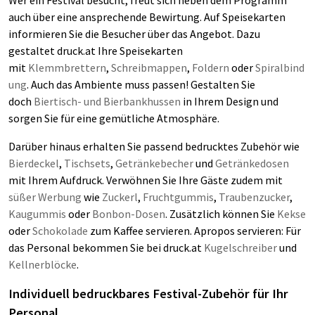
Wer ein Festival besucht, freut sich neben dem Programm
auch über eine ansprechende Bewirtung. Auf Speisekarten
informieren Sie die Besucher über das Angebot. Dazu
gestaltet druck.at Ihre Speisekarten
mit
Klemmbrettern
,
Schreibmappen
,
Foldern
oder
Spiralbind
ung
. Auch das Ambiente muss passen! Gestalten Sie
doch
Biertisch- und Bierbankhussen
in Ihrem Design und
sorgen Sie für eine gemütliche Atmosphäre.
Darüber hinaus erhalten Sie passend bedrucktes Zubehör wie
Bierdeckel
,
Tischsets
,
Getränkebecher
und
Getränkedosen
mit Ihrem Aufdruck. Verwöhnen Sie Ihre Gäste zudem mit
süßer Werbung
wie
Zuckerl
,
Fruchtgummis
,
Traubenzucker
,
Kaugummis
oder
Bonbon-Dosen
. Zusätzlich können Sie
Kekse
oder
Schokolade
zum Kaffee servieren. Apropos servieren: Für
das Personal bekommen Sie bei druck.at
Kugelschreiber
und
Kellnerblöcke
.
Individuell bedruckbares Festival-Zubehör für Ihr
Personal