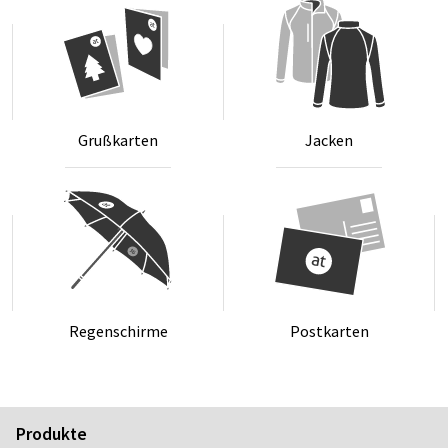
Gru­ß­kar­ten
Ja­cken
Re­gen­schir­me
Post­kar­ten
Produkte