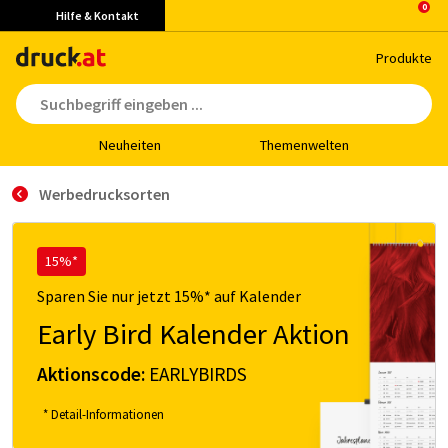
Hilfe & Kontakt
Pro­duk­te
Neu­hei­ten
The­men­wel­ten
Werbedrucksorten
15%*
Sparen Sie nur jetzt 15%* auf Kalender
Early Bird Kalender Aktion
Aktionscode:
EARLYBIRDS
* Detail-Informationen