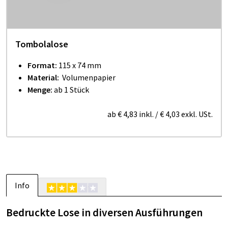
Tom­bo­lalose
Format:
115 x 74 mm
Material:
Volumenpapier
Menge:
ab 1 Stück
ab
€ 4,83
inkl.
/
€ 4,03
exkl. USt.
Info
Bedruckte Lose in diversen Ausführungen