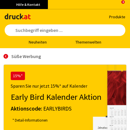
Hilfe & Kontakt
Pro­duk­te
Neu­hei­ten
The­men­wel­ten
Süße Werbung
15%*
Sparen Sie nur jetzt 15%* auf Kalender
Early Bird Kalender Aktion
Aktionscode:
EARLYBIRDS
* Detail-Informationen