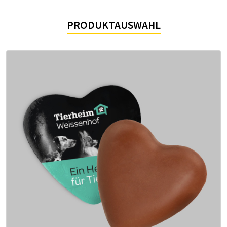
PRO­DUKT­AUS­WAHL