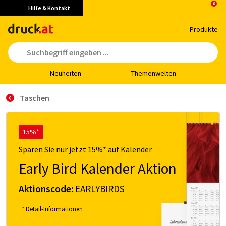
Hilfe & Kontakt
Pro­duk­te
Neu­hei­ten
The­men­wel­ten
Taschen
15%*
Sparen Sie nur jetzt 15%* auf Kalender
Early Bird Kalender Aktion
Aktionscode:
EARLYBIRDS
* Detail-Informationen