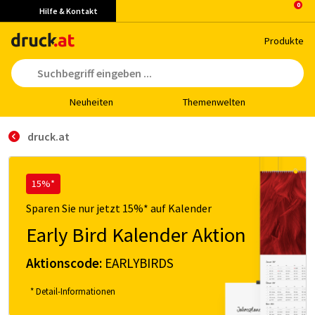
Hilfe & Kontakt
Pro­duk­te
Neu­hei­ten
The­men­wel­ten
druck.at
15%*
Sparen Sie nur jetzt 15%* auf Kalender
Early Bird Kalender Aktion
Aktionscode:
EARLYBIRDS
* Detail-Informationen