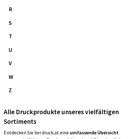
R
S
T
U
V
W
Z
Alle Druckprodukte unseres vielfältigen
Sortiments
Entdecken Sie bei druck.at eine
umfassende Übersicht