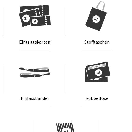
Ein­tritts­kar­ten
Stoff­ta­schen
Ein­lass­bän­der
Rub­bel­lo­se