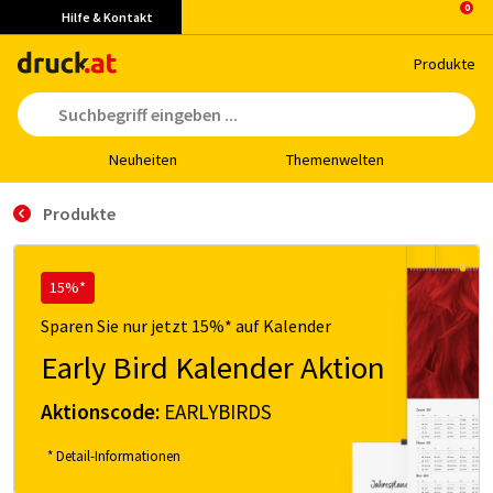
Hilfe & Kontakt
Pro­duk­te
Neu­hei­ten
The­men­wel­ten
Produkte
15%*
Sparen Sie nur jetzt 15%* auf Kalender
Early Bird Kalender Aktion
Aktionscode:
EARLYBIRDS
* Detail-Informationen