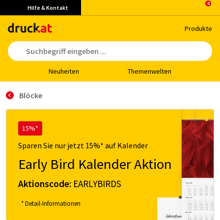
Hilfe & Kontakt
Pro­duk­te
Neu­hei­ten
The­men­wel­ten
Blöcke
15%*
Sparen Sie nur jetzt 15%* auf Kalender
Early Bird Kalender Aktion
Aktionscode:
EARLYBIRDS
* Detail-Informationen