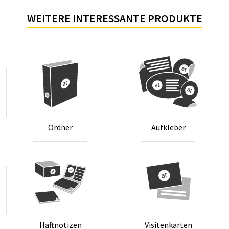
WEITERE INTERESSANTE PRODUKTE
Ord­ner
Auf­kle­ber
Haft­no­ti­zen
Vi­si­ten­kar­ten