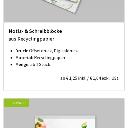
Notiz- & Schreibblöcke
aus Recyclingpapier
Druck:
Offsetdruck, Digitaldruck
Material:
Recyclingpapier
Menge:
ab 1 Stück
ab
€ 1,25
inkl.
/
€ 1,04
exkl. USt.
UMWELT