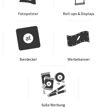
Fo­to­pols­ter
Roll-ups & Dis­plays
Bier­de­ckel
Wer­be­ban­ner
Sü­ße Wer­bung