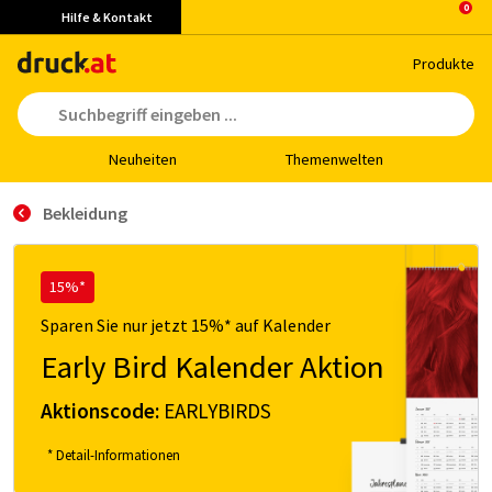
Hilfe & Kontakt
Pro­duk­te
Neu­hei­ten
The­men­wel­ten
Bekleidung
15%*
Sparen Sie nur jetzt 15%* auf Kalender
Early Bird Kalender Aktion
Aktionscode:
EARLYBIRDS
* Detail-Informationen