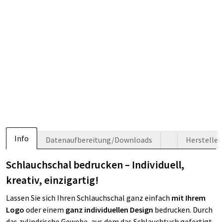
Info
Datenaufbereitung/Downloads
Herstelle
Schlauchschal bedrucken – Individuell,
kreativ, einzigartig!
Lassen Sie sich Ihren Schlauchschal ganz einfach
mit Ihrem
Logo
oder einem
ganz individuellen Design
bedrucken. Durch
das zylindrische Gewebe, aus dem das Schlauchtuch gefertigt