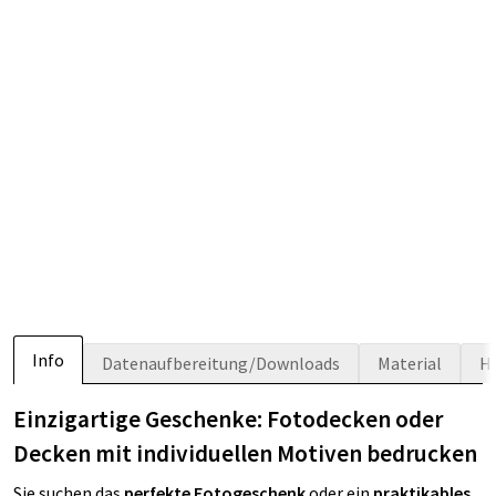
Info
Datenaufbereitung/Downloads
Material
H
Einzigartige Geschenke: Fotodecken oder
Decken mit individuellen Motiven bedrucken
Sie suchen das
perfekte Fotogeschenk
oder ein
praktikables