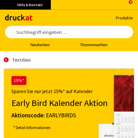
Hilfe & Kontakt
Pro­duk­te
Neu­hei­ten
The­men­wel­ten
Textilien
15%*
Sparen Sie nur jetzt 15%* auf Kalender
Early Bird Kalender Aktion
Aktionscode:
EARLYBIRDS
* Detail-Informationen