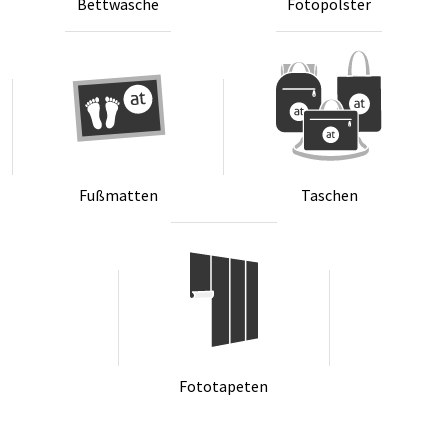
Bett­wä­sche
Fo­to­pols­ter
Fu­ß­mat­ten
Ta­schen
Fo­to­ta­pe­ten