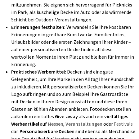
mitzunehmen. Sie eignen sich hervorragend für Picknicks
im Park, als kuschelige Decke im Auto oder als wärmende
Schicht bei Outdoor-Veranstaltungen.
Erinnerungen festhalten:
Verwandeln Sie Ihre kostbaren
Erinnerungen in greifbare Kunstwerke. Familienfotos,
Urlaubsbilder oder die ersten Zeichnungen Ihrer Kinder –
auf einer personalisierten Decke finden all diese
wertvollen Momente ihren Platz und bleiben für immer in
Erinnerung.
Praktisches Werbemittel:
Decken sind eine gute
Gelegenheit, um Ihre Marke in den Alltag Ihrer Kundschaft
zu inkludieren. Mit personalisierten Decken können Sie Ihr
Logo aufbringen und so zum Beispiel Ihre Gastrostätte
mit Decken in Ihrem Design ausstatten und diese Ihren
Gästen an kühlen Abenden anbieten. Fotodecken stellen
außerdem ein tolles
Give-away
als auch ein
vielfältiges
Werbeartikel
auf
Messen
,
Veranstaltungen
oder
Festivals
dar.
Personalisierbare Decken
sind ebenso als Merchandise
bzw. Fan-Artikel für
Vereine
nicht mehr wegzudenken.