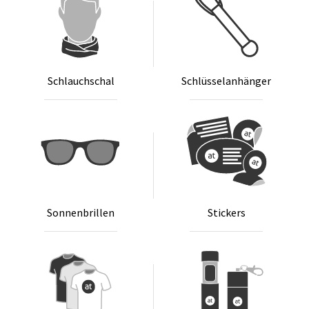
Schlauch­schal
Schlüs­sel­an­hän­ger
Son­nen­bril­len
Sti­ckers