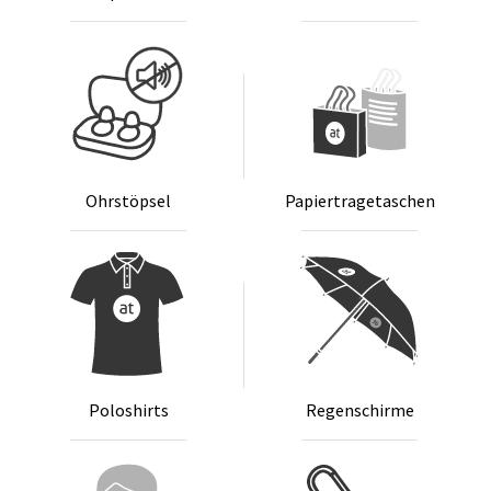
Ohr­stöp­sel
Pa­pier­tra­ge­ta­schen
Po­lo­shirts
Re­gen­schir­me