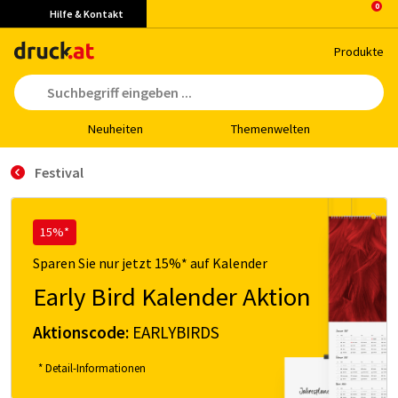
Hilfe & Kontakt
Pro­duk­te
Neu­hei­ten
The­men­wel­ten
Festival
15%*
Sparen Sie nur jetzt 15%* auf Kalender
Early Bird Kalender Aktion
Aktionscode:
EARLYBIRDS
* Detail-Informationen