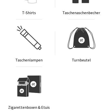
T-Shirts
Ta­schen­a­schen­be­cher
Ta­schen­lam­pen
Turn­beu­tel
Zi­ga­ret­ten­bo­xen & Etuis