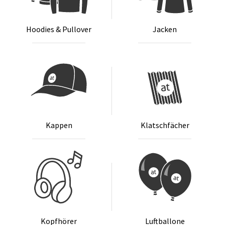
Hoo­dies & Pull­over
Ja­cken
Kap­pen
Klatsch­fä­cher
Kopf­hö­rer
Luft­bal­lo­ne