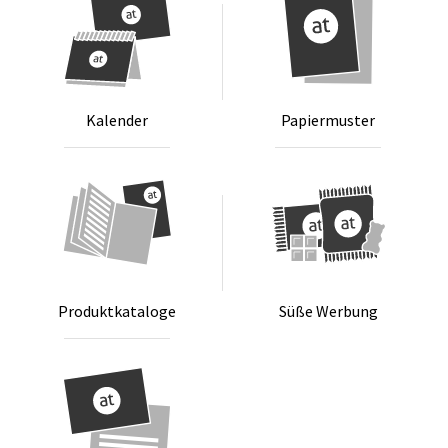
Ka­len­der
Pa­pier­mus­ter
Pro­dukt­ka­ta­lo­ge
Sü­ße Wer­bung