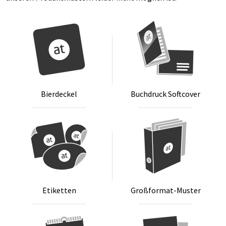
Bier­de­ckel
Buch­druck Soft­co­ver
Eti­ket­ten
Groß­for­mat-Mus­ter