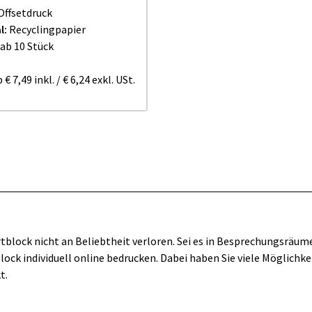
Offsetdruck
l:
Recyclingpapier
ab 10 Stück
b
€ 7,49
inkl.
/
€ 6,24
exkl. USt.
artblock nicht an Beliebtheit verloren. Sei es in Besprechungsräum
tblock individuell online bedrucken. Dabei haben Sie viele Möglich
t.