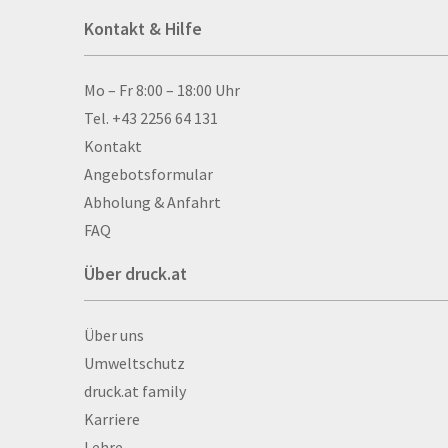
Acrylschilder
Kontakt & Hilfe
Anti-Stressbälle
Allwetterplakate
Aluminium-Verbundpl
Kontakt & Hilfe
Mo – Fr 8:00 – 18:00 Uhr
Alu­mi­ni­um-Tex­til­spa
Tel. +43 2256 64 131
men
Kontakt
Aufkleber
Angebotsformular
Auszeichnungen
Abholung & Anfahrt
Autogrammkarten
FAQ
Backlight
Über druck.at
Banner
Basketbälle
Über druck.at
Über uns
Beachflags
Umweltschutz
Becher
druck.at family
Bekleidung
Karriere
Bestecktaschen
Lehre