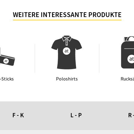
WEITERE INTERESSANTE PRODUKTE
-Sticks
Po­lo­shirts
Ruck­s
F - K
L - P
R 