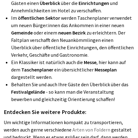
Gästen einen
Überblick
über die
Einrichtungen
und
Annehmlichkeiten im Hotel zu verschaffen.
Im
öffentlichen Sektor
werden Taschenplaner verwendet
um neuen Bürger:innen das Ankommen in einer neuen
Gemeinde
oder einem
neuen Bezirk
zu erleichtern. Der
Faltplan verschafft den Neuankömmlingen einen
Überblick über öffentliche Einrichtungen, den öffentlichen
Verkehr, Geschäfte und Gastronomie.
Ein Klassiker ist natürlich auch die
Messe
, hier kann auf
dem
Taschenplaner
ein übersichtlicher
Messeplan
dargestellt werden.
Behalten Sie und auch Ihre Gäste den Überblick über das
Festivalgelände
- so kann man die Veranstaltung
bewerben und gleichzeitig Orientierung schaffen!
Entdecken Sie weitere Produkte:
Um wichtige Informationen kompakt zu transportieren,
werden auch gerne verschiedene
Arten von Foldern
gestaltet
und bedruckt. Wenn es etwas größer sein darf, dann werden