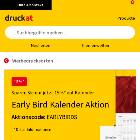
Hilfe & Kontakt
Pro­duk­te
Neu­hei­ten
The­men­wel­ten
Werbedrucksorten
15%*
Sparen Sie nur jetzt 15%* auf Kalender
Early Bird Kalender Aktion
Aktionscode:
EARLYBIRDS
* Detail-Informationen