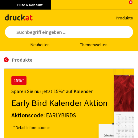
Hilfe & Kontakt
Pro­duk­te
Neu­hei­ten
The­men­wel­ten
Produkte
15%*
Sparen Sie nur jetzt 15%* auf Kalender
Early Bird Kalender Aktion
Aktionscode:
EARLYBIRDS
* Detail-Informationen