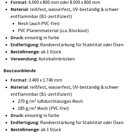
Format:
6.000 x 800 mm oder 8.000 x 800 mm
Material:
reißfest, wasserfest, UV-beständig & schwer
entflammbar (B1-zertifiziert)
Mesh (auch PVC-frei)
PVC Planenmaterial (u.a. Blockout)
Druck:
einseitig in Farbe
Endfertigung:
Randverstärkung für Stabilität oder Ösen
Bestellmenge:
ab 1 Stück
Verwendung:
Autobahnbrücken
Bauzaunblende
Format:
3.400 x 1.740 mm
Material:
reißfest, wasserfest, UV-beständig & schwer
entflammbar (B1-zertifiziert)
270 g/m² luftdurchlässiges Mesh
185 g/m² Mesh (PVC-frei)
Druck:
einseitig in Farbe
Endfertigung:
Randverstärkung für Stabilität oder Ösen
Bestellmenge:
ab 1 Stück