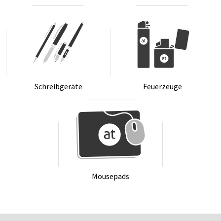
Schreib­ge­rä­te
Feu­er­zeu­ge
Mou­se­pads