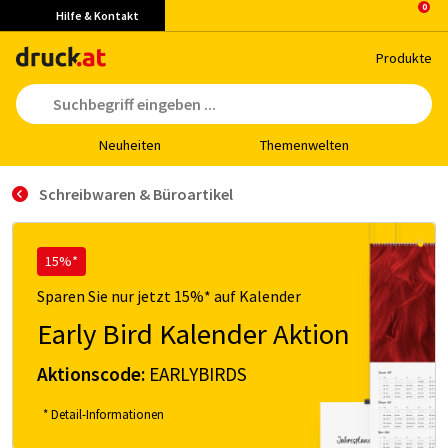
Hilfe & Kontakt
Pro­duk­te
Neu­hei­ten
The­men­wel­ten
Schreibwaren & Büroartikel
15%*
Sparen Sie nur jetzt 15%* auf Kalender
Early Bird Kalender Aktion
Aktionscode:
EARLYBIRDS
* Detail-Informationen