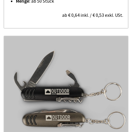
Menge:
ab 50 Stück
ab
€ 0,64
inkl.
/
€ 0,53
exkl. USt.