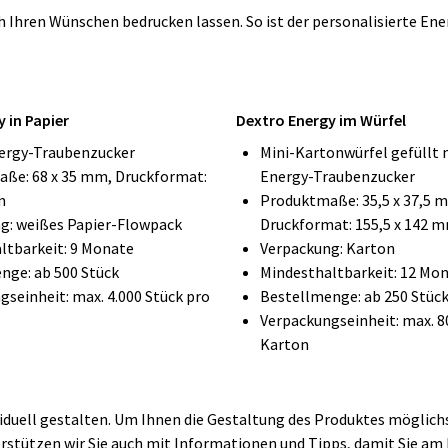
 Ihren Wünschen bedrucken lassen. So ist der personalisierte Ene
 in Papier
Dextro Energy im Würfel
ergy-Traubenzucker
Mini-Kartonwürfel gefüllt 
ße: 68 x 35 mm, Druckformat:
Energy-Traubenzucker
m
Produktmaße: 35,5 x 37,5 
g: weißes Papier-Flowpack
Druckformat: 155,5 x 142 
ltbarkeit: 9 Monate
Verpackung: Karton
nge: ab 500 Stück
Mindesthaltbarkeit: 12 Mo
seinheit: max. 4.000 Stück pro
Bestellmenge: ab 250 Stüc
Verpackungseinheit: max. 8
Karton
iduell gestalten. Um Ihnen die Gestaltung des Produktes möglichs
tützen wir Sie auch mit Informationen und Tipps, damit Sie am E