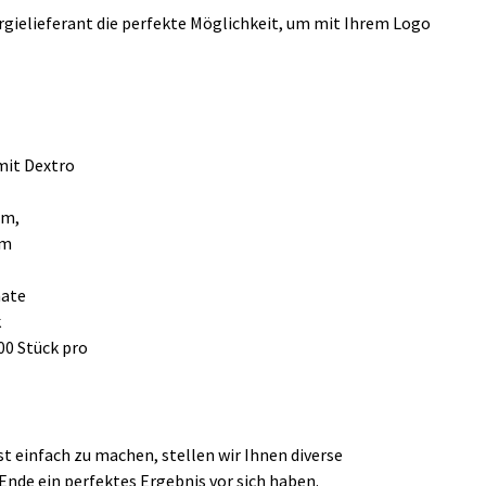
rgielieferant die perfekte Möglichkeit, um mit Ihrem Logo
mit Dextro
mm,
mm
nate
k
00 Stück pro
t einfach zu machen, stellen wir Ihnen diverse
nde ein perfektes Ergebnis vor sich haben.