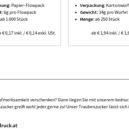
kung:
Papier-Flowpack
Verpackung
:
Kartonwürf
t:
6g pro Flowpack
Gewicht:
34g pro Würfel
ab 1.000 Stück
Menge:
ab 250 Stück
b
€ 0,17
inkl.
/
€ 0,14
exkl. USt.
ab
€ 1,94
inkl.
/
€ 1,
Aufmerksamkeit verschenken? Dann liegen Sie mit unserem bedruc
nzucker greift wohl jeder gerne zu! Unser Traubenzucker lässt sich 
druck.at