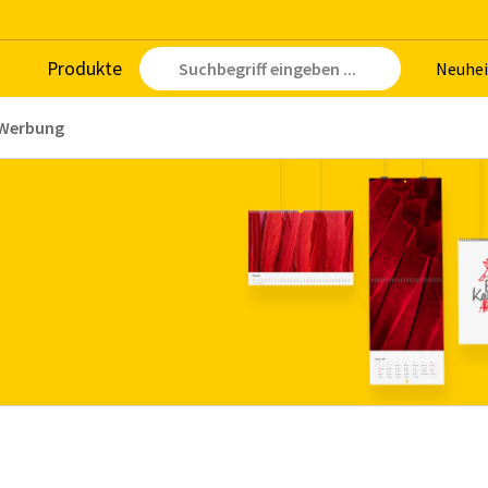
Pro­duk­te
Neu­hei
Werbung