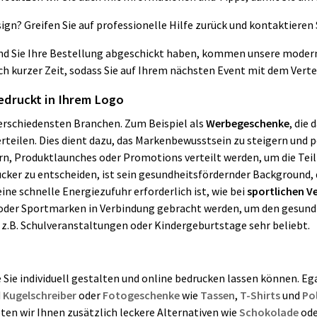
gn? Greifen Sie auf professionelle Hilfe zurück und kontaktieren 
 und Sie Ihre Bestellung abgeschickt haben, kommen unsere moder
ach kurzer Zeit, sodass Sie auf Ihrem nächsten Event mit dem Ver
edruckt in Ihrem Logo
erschiedensten Branchen. Zum Beispiel als
Werbegeschenke
, die
erteilen. Dies dient dazu, das Markenbewusstsein zu steigern un
rn, Produktlaunches oder Promotions verteilt werden, um die Tei
ucker zu entscheiden, ist sein gesundheitsfördernder Background, 
ine schnelle Energiezufuhr erforderlich ist, wie bei
sportlichen V
oder Sportmarken in Verbindung gebracht werden, um den gesund
e z.B. Schulveranstaltungen oder Kindergeburtstage sehr beliebt.
Sie individuell gestalten und online bedrucken lassen können. Eg
d
Kugelschreiber
oder
Fotogeschenke
wie
Tassen
,
T-Shirts
und
Po
en wir Ihnen zusätzlich leckere Alternativen wie
Schokolade
od