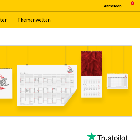
An­mel­den
­ten
The­men­wel­ten