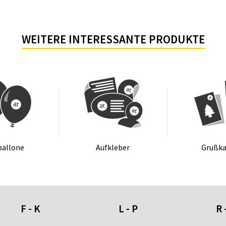
WEITERE INTERESSANTE PRODUKTE
bal­lo­ne
Auf­kle­ber
Gru­ß­ka
F - K
L - P
R 