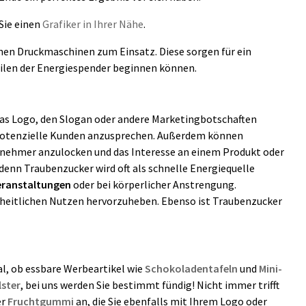
Sie einen
Grafiker in Ihrer Nähe
.
nen Druckmaschinen zum Einsatz. Diese sorgen für ein
teilen der Energiespender beginnen können.
 das Logo, den Slogan oder andere Marketingbotschaften
d potenzielle Kunden anzusprechen. Außerdem können
lnehmer anzulocken und das Interesse an einem Produkt oder
denn Traubenzucker wird oft als schnelle Energiequelle
eranstaltungen
oder bei körperlicher Anstrengung.
heitlichen Nutzen hervorzuheben. Ebenso ist Traubenzucker
al, ob essbare Werbeartikel wie
Schokoladentafeln
und
Mini-
lster
, bei uns werden Sie bestimmt fündig! Nicht immer trifft
er
Fruchtgummi
an, die Sie ebenfalls mit Ihrem Logo oder