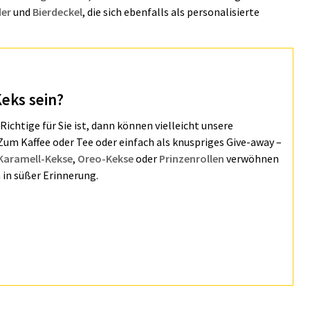
der
und
Bierdeckel
, die sich ebenfalls als personalisierte
Keks sein?
ichtige für Sie ist, dann können vielleicht unsere
um Kaffee oder Tee oder einfach als knuspriges Give-away –
Karamell-Kekse
,
Oreo-Kekse
oder
Prinzenrollen
verwöhnen
n in süßer Erinnerung.