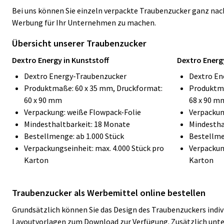
Bei uns können Sie einzeln verpackte Traubenzucker ganz nach
Werbung für Ihr Unternehmen zu machen.
Übersicht unserer Traubenzucker
Dextro Energy in Kunststoff
Dextro Energy
Dextro Energy-Traubenzucker
Dextro En
Produktmaße: 60 x 35 mm, Druckformat:
Produktma
60 x 90 mm
68 x 90 m
Verpackung: weiße Flowpack-Folie
Verpackun
Mindesthaltbarkeit: 18 Monate
Mindestha
Bestellmenge: ab 1.000 Stück
Bestellme
Verpackungseinheit: max. 4.000 Stück pro
Verpackung
Karton
Karton
Traubenzucker als Werbemittel online bestellen
Grundsätzlich können Sie das Design des Traubenzuckers indiv
Layoutvorlagen zum Download zur Verfügung. Zusätzlich unters