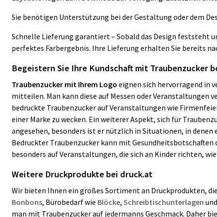
Sie benötigen Unterstützung bei der Gestaltung oder dem Desi
Schnelle Lieferung garantiert – Sobald das Design feststeht
perfektes Farbergebnis. Ihre Lieferung erhalten Sie bereits n
Begeistern Sie Ihre Kundschaft mit Traubenzucker b
Traubenzucker mit Ihrem Logo
eignen sich hervorragend in v
mitteilen. Man kann diese auf Messen oder Veranstaltungen v
bedruckte Traubenzucker auf Veranstaltungen wie Firmenfeie
einer Marke zu wecken. Ein weiterer Aspekt, sich für Traubenz
angesehen, besonders ist er nützlich in Situationen, in denen e
Bedruckter Traubenzucker kann mit Gesundheitsbotschaften 
besonders auf Veranstaltungen, die sich an Kinder richten, wi
Weitere Druckprodukte bei druck.at
Wir bieten Ihnen ein großes Sortiment an Druckprodukten, die 
Bonbons
, Bürobedarf wie
Blöcke
,
Schreibtischunterlagen
un
man mit Traubenzucker auf jedermanns Geschmack. Daher biet