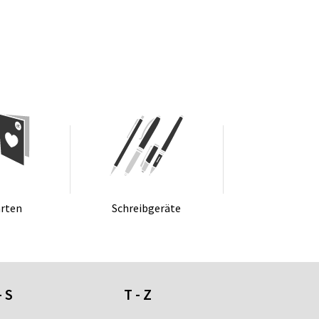
r­ten
Schreib­ge­rä­te
- S
T - Z