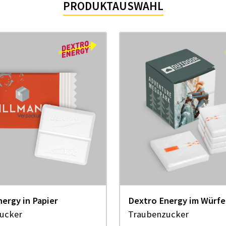
PRO­DUKT­AUS­WAHL
ergy in Papier
Dextro Energy im Würfe
ucker
Traubenzucker