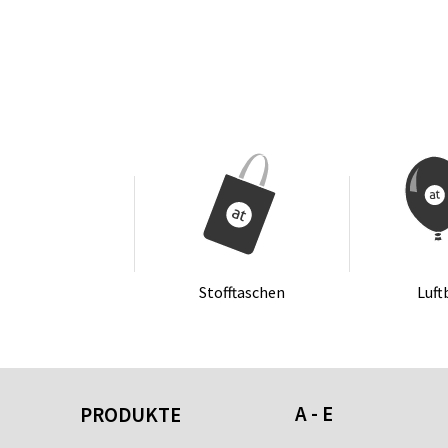
Stoff­ta­schen
Luft­
A - E
PRODUKTE