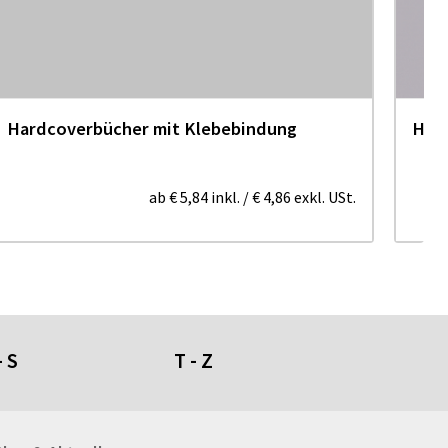
Hardcoverbücher mit Klebebindung
Hard
ab
€ 5,84
inkl.
/
€ 4,86
exkl. USt.
- S
T - Z
umdüfte
Tafeln