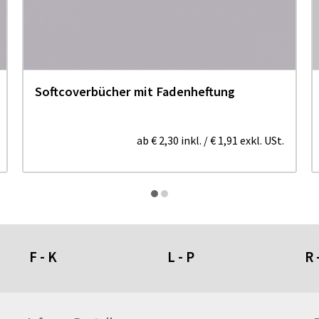
Softcoverbücher mit Fadenheftung
ab
€ 2,30
inkl.
/
€ 1,91
exkl. USt.
F - K
L - P
R 
Fahnen- und Wimpelketten
L-Banner
Ra