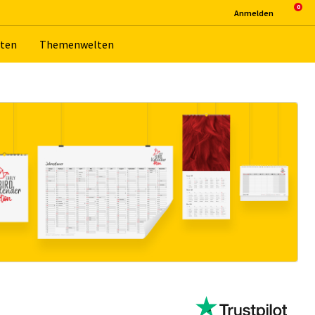
An­mel­den
­ten
The­men­wel­ten