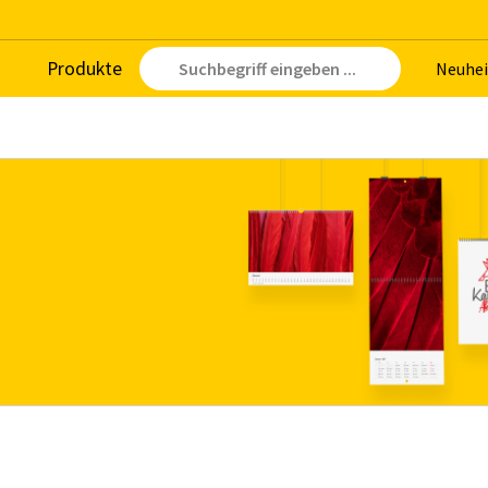
Pro­duk­te
Neu­hei