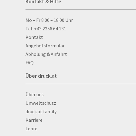
Kontakt & Hilfe
Anti-Stressbälle
Allwetterplakate
Aluminium-Verbundpl
Kontakt & Hilfe
Mo – Fr 8:00 – 18:00 Uhr
Alu­mi­ni­um-Tex­til­spa
Tel. +43 2256 64 131
men
Kontakt
Aufkleber
Angebotsformular
Auszeichnungen
Abholung & Anfahrt
Autogrammkarten
FAQ
Backlight
Über druck.at
Banner
Basketbälle
Über druck.at
Über uns
Beachflags
Umweltschutz
Becher
druck.at family
Bekleidung
Karriere
Bestecktaschen
Lehre
Bettwäsche