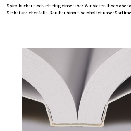
Spiralbücher sind vielseitig einsetzbar. Wir bieten Ihnen abe
Sie bei uns ebenfalls. Darüber hinaus beinhaltet unser Sortim
us