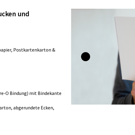
ucken und
papier, Postkartenkarton &
ire-O Bindung) mit Bindekante
arton, abgerundete Ecken,