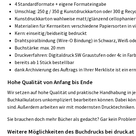
4 Standardformate + eigene Formateingabe
Umschlag: 250 g / 350 g Kunstdruckkarton oder 300 g Recy
Kunstdruckkarton wahlweise matt/glänzend cellophanier
Materialien für Kernseiten: verschiedene Papiersorten in 
Kern: einseitig/beidseitig bedruckt
Drahtspiralbindung (Wire-O Bindung) in Schwarz, Weiß ode
Buchstärke: max. 20 mm
Druckverfahren: Digitaldruck SW Graustufen oder 4c in Far
bereits ab 1 Stück bestellbar
dank Archivierung des Auftrags in Ihrer Merkliste ist ein 
Hohe Qualität von Anfang bis Ende
Wir setzen auf hohe Qualität und praktische Handhabung in jed
Buchkalkulators unkompliziert bearbeiten können. Dabei können 
sind. Außerdem arbeiten wir mit modernsten Drucktechniken.
Sie brauchen doch mehr Bücher als gedacht? Gar kein Problem,
Weitere Möglichkeiten des Buchdrucks bei druck.at