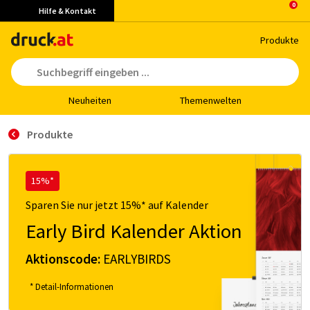
Hilfe & Kontakt
Pro­duk­te
Neu­hei­ten
The­men­wel­ten
Produkte
15%*
Sparen Sie nur jetzt 15%* auf Kalender
Early Bird Kalender Aktion
Aktionscode:
EARLYBIRDS
* Detail-Informationen