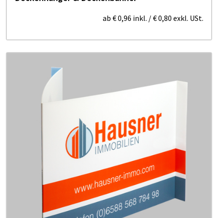
ab
€ 0,96
inkl.
/
€ 0,80
exkl. USt.