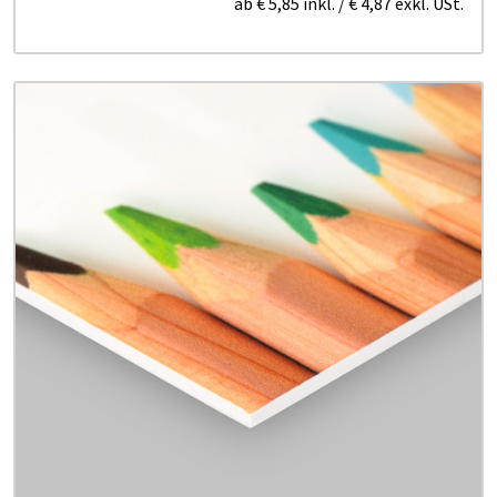
ab
€ 5,85
inkl.
/
€ 4,87
exkl. USt.