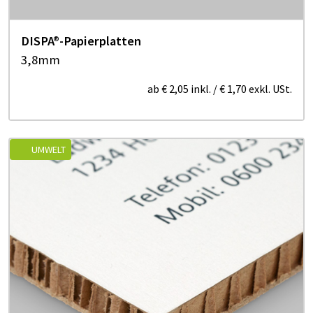
DISPA®-Papierplatten
3,8mm
ab
€ 2,05
inkl.
/
€ 1,70
exkl. USt.
UMWELT