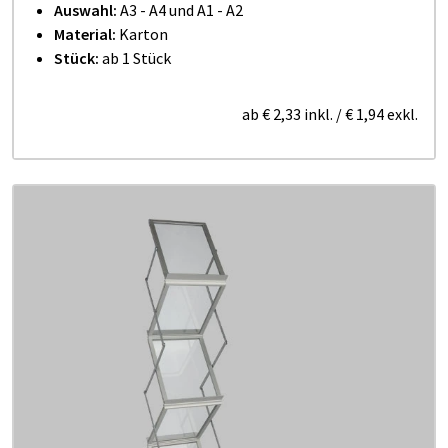
Auswahl:
A3 - A4 und A1 - A2
Material:
Karton
Stück:
ab 1 Stück
ab
€ 2,33
inkl.
/
€ 1,94
exkl.