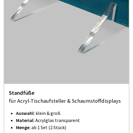
Stand­fü­ße
für Acryl-Tischauf­stel­ler & Schaumstoffdisplays
Auswahl:
klein & groß
Material:
Acrylglas transparent
Menge:
ab 1 Set (2 Stück)