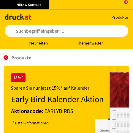
Hilfe & Kontakt
Pro­duk­te
Neu­hei­ten
The­men­wel­ten
Produkte
15%*
Sparen Sie nur jetzt 15%* auf Kalender
Early Bird Kalender Aktion
Aktionscode:
EARLYBIRDS
* Detail-Informationen