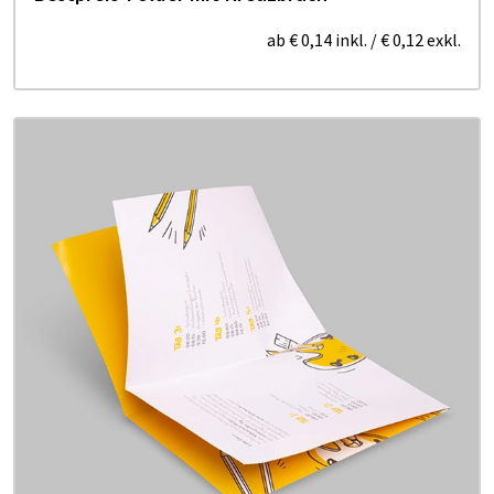
ab
€ 0,14
inkl.
/
€ 0,12
exkl.