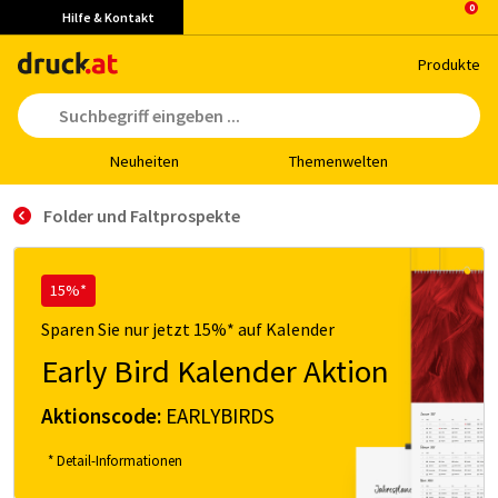
Hilfe & Kontakt
Pro­duk­te
Neu­hei­ten
The­men­wel­ten
Folder und Faltprospekte
15%*
Sparen Sie nur jetzt 15%* auf Kalender
Early Bird Kalender Aktion
Aktionscode:
EARLYBIRDS
* Detail-Informationen