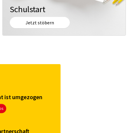
Schulstart
Jetzt stöbern
at ist umgezogen
os
rtnerschaft