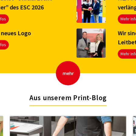
ier” des ESC 2026
verläng
nfos
Mehr Inf
 neues Logo
Wir sin
Leitbe
nfos
Mehr Inf
mehr
Aus unserem Print-Blog