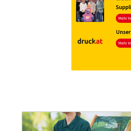
Suppl
Mehr I
Unser
Mehr I