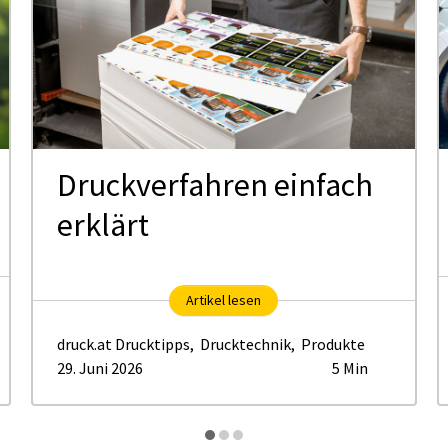
Druck­ver­fah­ren ein­fach
er­klärt
Artikel lesen
druck.at Drucktipps
,
Drucktechnik
,
Produkte
29. Juni 2026
5 Min