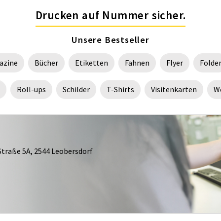
Drucken auf Nummer sicher.
Unsere Bestseller
azine
Bücher
Etiketten
Fahnen
Flyer
Folde
Roll-ups
Schilder
T-Shirts
Visitenkarten
We
Straße 5A, 2544 Leobersdorf