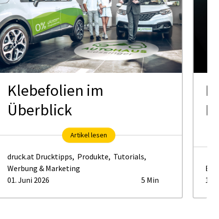
Klebefolien im
KI
Überblick
Pr
Artikel lesen
druck.at Drucktipps
,
Produkte
,
Tutorials
,
Werbung & Marketing
Bus
01. Juni 2026
5 Min
17. 