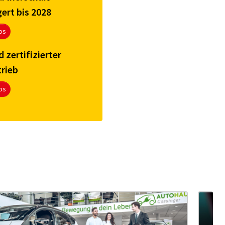
ert bis 2028
os
d zertifizierter
trieb
os