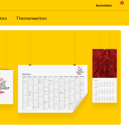
An­mel­den
­ten
The­men­wel­ten