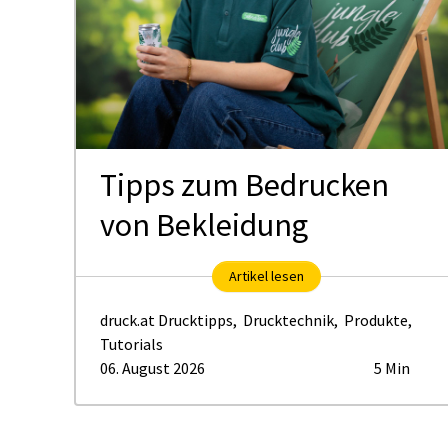
us
Tipps zum Bedrucken
von Bekleidung
Artikel lesen
druck.at Drucktipps
,
Drucktechnik
,
Produkte
,
Tutorials
06. August 2026
5 Min