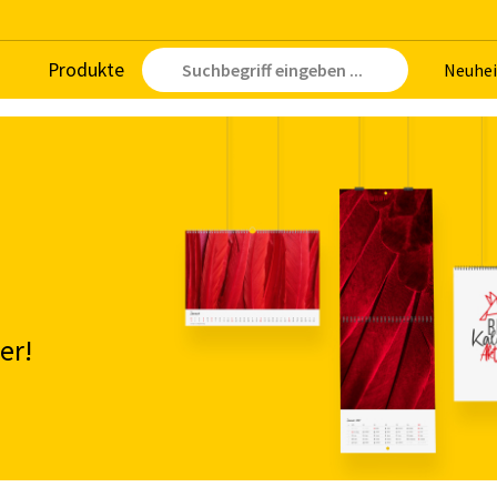
Pro­duk­te
Neu­hei
er!