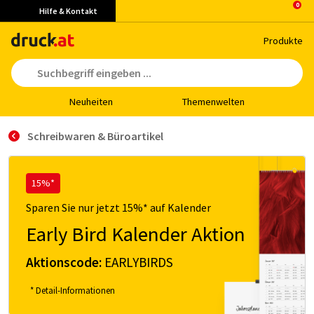
Hilfe & Kontakt
Pro­duk­te
Neu­hei­ten
The­men­wel­ten
Schreibwaren & Büroartikel
15%*
Sparen Sie nur jetzt 15%* auf Kalender
Early Bird Kalender Aktion
Aktionscode:
EARLYBIRDS
* Detail-Informationen