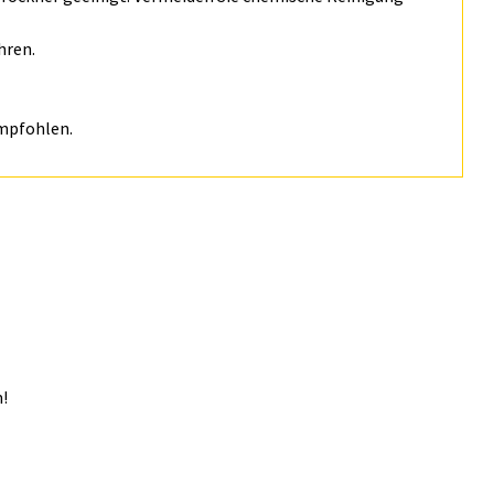
hren.
empfohlen.
!