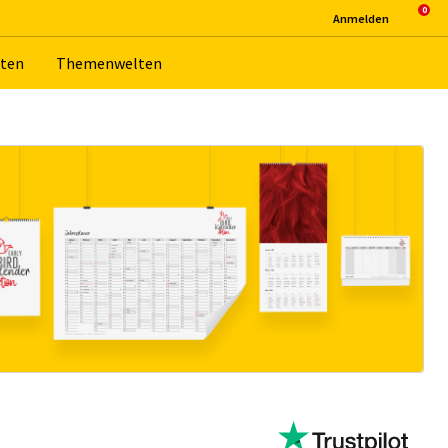
An­mel­den
­ten
The­men­wel­ten