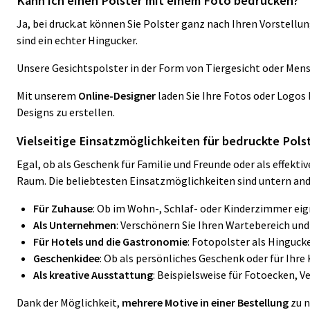
Kann ich einen Polster mit einem Foto bedrucken?
Ja, bei druck.at können Sie
Polster ganz
nach Ihren Vorstellun
sind ein echter Hingucker.
Unsere Gesichtspolster in der Form von Tiergesicht oder Men
Mit unserem
Online-Designer
laden Sie Ihre Fotos oder Logos 
Designs zu erstellen.
Vielseitige Einsatzmöglichkeiten für bedruckte Pols
Egal, ob als Geschenk für Familie und Freunde oder als effekti
Raum. Die beliebtesten Einsatzmöglichkeiten sind untern an
Für Zuhause
: Ob im Wohn-, Schlaf- oder Kinderzimmer eign
Als Unternehmen
: Verschönern Sie Ihren Wartebereich und
Für Hotels und die Gastronomie
: Fotopolster als Hinguck
Geschenkidee
: Ob als persönliches Geschenk oder für Ihr
Als kreative Ausstattung
: Beispielsweise für Fotoecken, V
Dank der Möglichkeit,
mehrere Motive in einer Bestellung
zu n