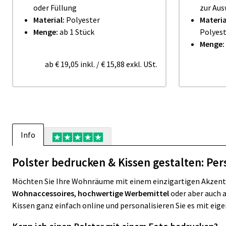
oder Füllung
zur Au
Material:
Polyester
Materia
Menge:
ab 1 Stück
Polyes
Menge:
ab
€ 19,05
inkl.
/
€ 15,88
exkl. USt.
Info
Polster bedrucken & Kissen gestalten: Pers
Möchten Sie Ihre Wohnräume mit einem einzigartigen Akzent
Wohnaccessoires
,
hochwertige Werbemittel
oder aber auch 
Kissen ganz einfach online und personalisieren Sie es mit eig