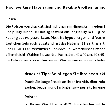
Hochwertige Materialien und flexible Größen für ind
Kissen
Die
Polster
von druck.at sind nicht nur ein Hingucker in jed
und pflegeleicht. Der
Bezug
besteht aus langlebigem
180 g Po
Füllung aus Polyesterfaser
. Diese ist
hypoallergen und feucht
täglichen Gebrauch. Zusätzlich ist das Material
B1-zertifiziert
und
OEKO-TEX®-zertifiziert
. Dank des Reißverschlusses ist d
pflegeleicht. Wählen Sie aus drei Formaten: 40 x 40 cm, 60 x 60 
die Dekoration von Wohnräumen, Wartezimmern oder Lokale
druck.at-Tipp: So pflegen Sie Ihre bedruck
Damit Sie lange Freude an Ihren
individuellen Pol
sauber, bequem und farbintensiv – perfekt für ei
Polster:
Bezug:
Waschbar bei 40 °C, bügelbar bei mittl