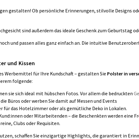
gen gestalten! Ob persönliche Erinnerungen, stilvolle Designs o
schgesicht sind außerdem das ideale Geschenk zum Geburtstag ode
hoch und passen alles ganz einfach an. Die intuitive Benutzerober
ter und Kissen
ves Werbemittel für Ihre Kundschaft – gestalten Sie
Polster
in ver
derem folgende:
en sie sich ideal mit hübschen Fotos. Vor allem die bedruckten
Ge
 die Büros oder werben Sie damit auf Messen und Events
er für das Hotelzimmer oder als gemütliche Deko in Lokalen.
e Kund:innen oder Mitarbeitenden – die Beschenkten werden eine F
ereine, Clubs oder Requisiten.
utzen, schaffen Sie einzigartige Highlights, die garantiert in Erin