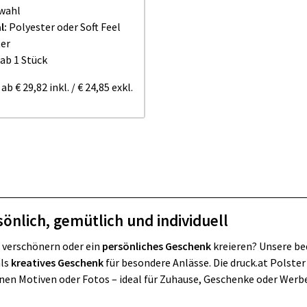
swahl
l:
Polyester oder Soft Feel
ter
ab 1 Stück
ab
€ 29,82
inkl.
/
€ 24,85
exkl.
önlich, gemütlich und individuell
 verschönern oder ein
persönliches Geschenk
kreieren? Unsere be
als
kreatives Geschenk
für besondere Anlässe. Die druck.at Polster
enen Motiven oder Fotos – ideal für Zuhause, Geschenke oder Werbe