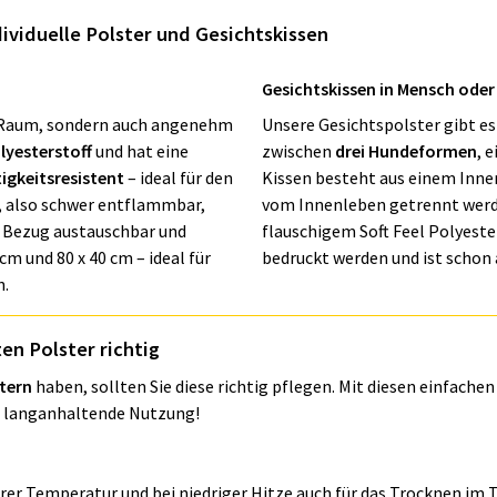
ividuelle Polster und Gesichtskissen
Gesichtskissen in Mensch oder
em Raum, sondern auch angenehm
Unsere Gesichtspolster gibt e
lyesterstoff
und hat eine
zwischen
drei Hundeformen
, 
igkeitsresistent
– ideal für den
Kissen besteht aus einem Inne
, also schwer entflammbar,
vom Innenleben getrennt werde
er Bezug austauschbar und
flauschigem Soft Feel Polyeste
cm und 80 x 40 cm – ideal für
bedruckt werden und ist schon 
n.
ten Polster richtig
stern
haben, sollten Sie diese richtig pflegen. Mit diesen einfache
ne langanhaltende Nutzung!
erer Temperatur und bei niedriger Hitze auch für das Trocknen im