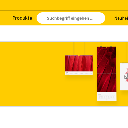
Pro­duk­te
Neu­hei