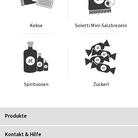
Kek­se
So­let­ti Mi­ni-Salz­bre­zeln
Spi­ri­tuo­sen
Zu­ckerl
Produkte
Kontakt & Hilfe