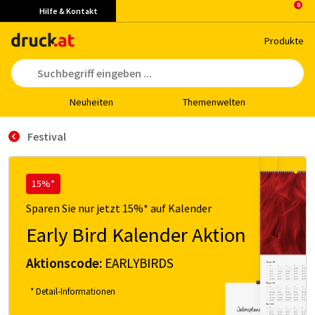
Hilfe & Kontakt
Pro­duk­te
Neu­hei­ten
The­men­wel­ten
Festival
15%*
Sparen Sie nur jetzt 15%* auf Kalender
Early Bird Kalender Aktion
Aktionscode:
EARLYBIRDS
* Detail-Informationen