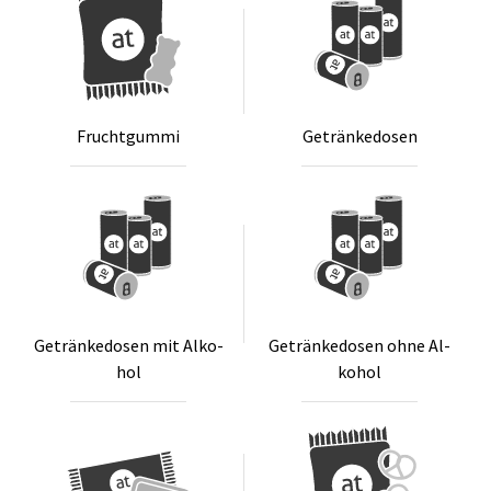
Frucht­gum­mi
Ge­trän­ke­do­sen
Ge­trän­ke­do­sen mit Al­ko­
Ge­trän­ke­do­sen oh­ne Al­
hol
ko­hol