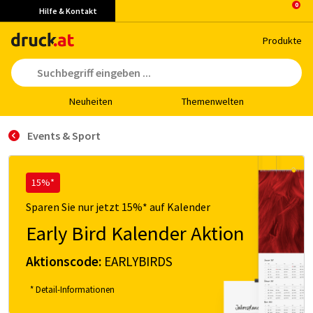
Hilfe & Kontakt
Pro­duk­te
Neu­hei­ten
The­men­wel­ten
Events & Sport
15%*
Sparen Sie nur jetzt 15%* auf Kalender
Early Bird Kalender Aktion
Aktionscode:
EARLYBIRDS
* Detail-Informationen