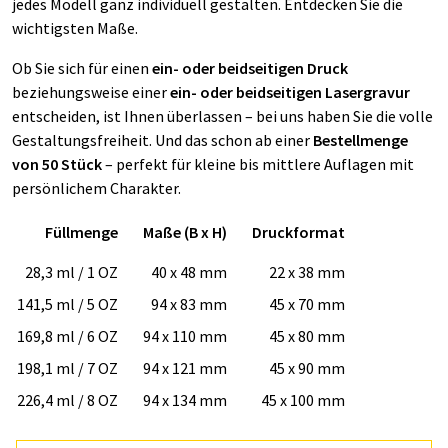
jedes Modell ganz individuell gestalten. Entdecken Sie die
wichtigsten Maße.
Ob Sie sich für einen
ein- oder beidseitigen Druck
beziehungsweise einer
ein- oder beidseitigen
Lasergravur
entscheiden, ist Ihnen überlassen – bei uns haben Sie die volle
Gestaltungsfreiheit. Und das schon ab einer
Bestellmenge
von 50 Stück
– perfekt für kleine bis mittlere Auflagen mit
persönlichem Charakter.
Füllmenge
Maße (B x H)
Druckformat
28,3 ml / 1 OZ
40 x 48 mm
22 x 38 mm
141,5 ml / 5 OZ
94 x 83 mm
45 x 70 mm
169,8 ml / 6 OZ
94 x 110 mm
45 x 80 mm
198,1 ml / 7 OZ
94 x 121 mm
45 x 90 mm
226,4 ml / 8 OZ
94 x 134 mm
45 x 100 mm