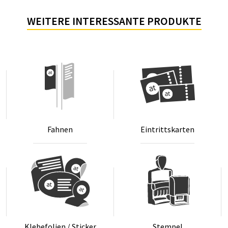
WEITERE INTERESSANTE PRODUKTE
Fah­nen
Ein­tritts­kar­ten
Kle­be­fo­li­en / Sti­cker
Stem­pel