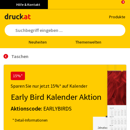
Hilfe & Kontakt
Pro­duk­te
Neu­hei­ten
The­men­wel­ten
Taschen
15%*
Sparen Sie nur jetzt 15%* auf Kalender
Early Bird Kalender Aktion
Aktionscode:
EARLYBIRDS
* Detail-Informationen