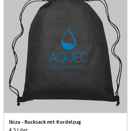
Ibi­za - Ruck­sack mit Kor­del­zug
4,5 Liter