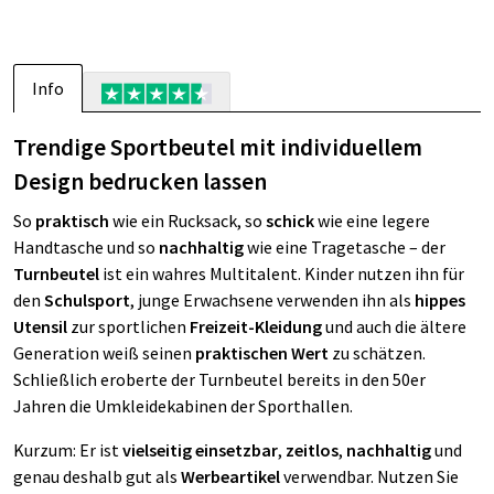
Info
Trendige Sportbeutel mit individuellem
Design bedrucken lassen
So
praktisch
wie ein Rucksack, so
schick
wie eine legere
Handtasche und so
nachhaltig
wie eine Tragetasche – der
Turnbeutel
ist ein wahres Multitalent. Kinder nutzen ihn für
den
Schulsport
, junge Erwachsene verwenden ihn als
hippes
Utensil
zur sportlichen
Freizeit-Kleidung
und auch die ältere
Generation weiß seinen
praktischen Wert
zu schätzen.
Schließlich eroberte der Turnbeutel bereits in den 50er
Jahren die Umkleidekabinen der Sporthallen.
Kurzum: Er ist
vielseitig einsetzbar
,
zeitlos
,
nachhaltig
und
genau deshalb gut als
Werbeartikel
verwendbar. Nutzen Sie