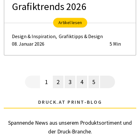
Grafiktrends 2026
Artikel lesen
Design & Inspiration
,
Grafiktipps & Design
08. Januar 2026
5 Min
Seitennummerierung
Vorherige Seite
Aktuelle Seite
Page
Page
Page
Page
Nächste Seite
1
2
3
4
5
DRUCK.AT PRINT-BLOG
Spannende News aus unserem Produktsortiment und
der Druck-Branche.