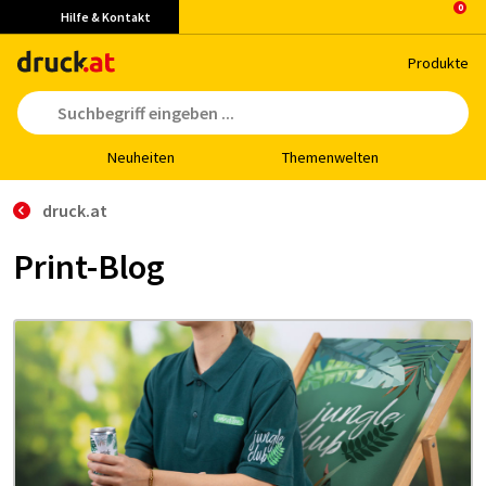
Hilfe & Kontakt
Pro­duk­te
Neu­hei­ten
The­men­wel­ten
druck.at
Print-Blog