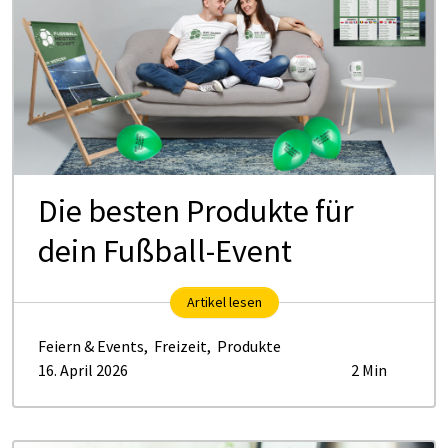
Die be­s­­ten Pro­­­duk­­te für
dein Fuß­ball-Event
Artikel lesen
Feiern & Events
,
Freizeit
,
Produkte
16. April 2026
2 Min