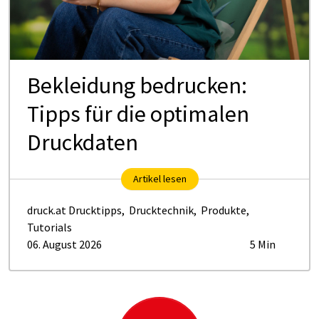
Be­klei­dung be­dru­cken:
Tipps für die op­ti­ma­len
Druck­da­ten
Artikel lesen
druck.at Drucktipps
,
Drucktechnik
,
Produkte
,
Tutorials
06. August 2026
5 Min