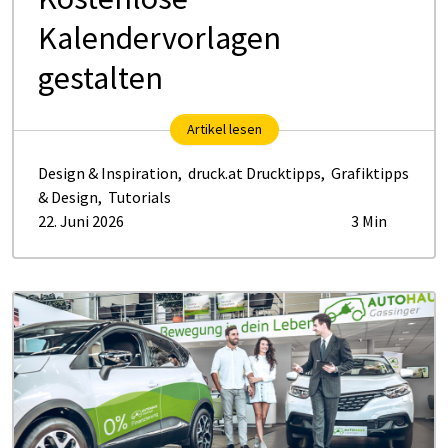
Kalendervorlagen
gestalten
Artikel lesen
Design & Inspiration
,
druck.at Drucktipps
,
Grafiktipps
& Design
,
Tutorials
22. Juni 2026
3 Min