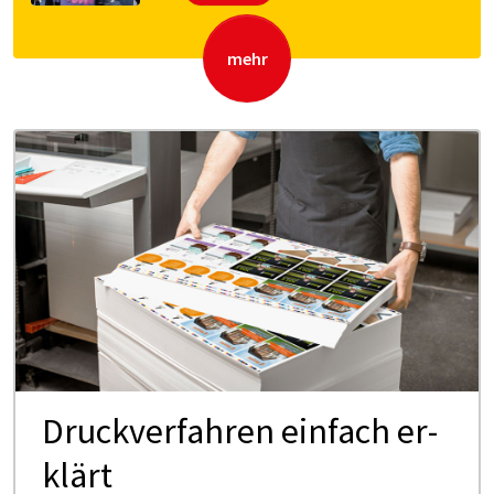
mehr
Druck­ver­fah­ren ein­fach er­
klärt