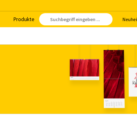
Pro­duk­te
Neu­hei