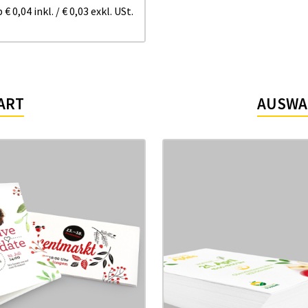
b
€ 0,04
inkl.
/
€ 0,03
exkl. USt.
ART
AUSWA