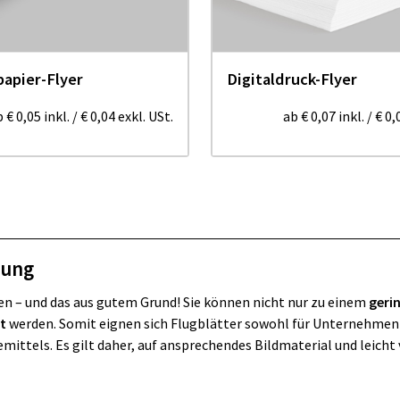
apier-Flyer
Digitaldruck-Flyer
b
€ 0,05
inkl.
/
€ 0,04
exkl. USt.
ab
€ 0,07
inkl.
/
€ 0,
tung
en – und das aus gutem Grund! Sie können nicht nur zu einem
geri
t
werden. Somit eignen sich Flugblätter sowohl für Unternehmen in
ittels. Es gilt daher, auf ansprechendes Bildmaterial und leicht 