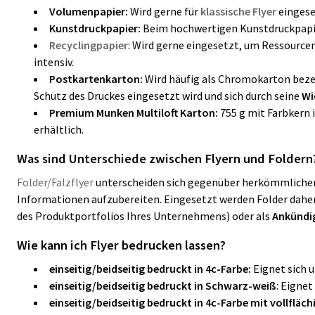
Volumenpapier:
Wird gerne für
klassische Flyer
eingese
Kunstdruckpapier:
Beim hochwertigen Kunstdruckpapier
Recyclingpapier
: Wird gerne eingesetzt, um Ressourcen
intensiv.
Postkartenkarton:
Wird häufig als Chromokarton bezei
Schutz des Druckes eingesetzt wird und sich durch seine
Wi
Premium Munken Multiloft Karton:
755 g mit Farbkern 
erhältlich.
Was sind Unterschiede zwischen Flyern und Foldern
Folder/Falzflyer
unterscheiden sich gegenüber herkömmlichen F
Informationen aufzubereiten. Eingesetzt werden Folder dahe
des Produktportfolios Ihres Unternehmens) oder als
Ankündi
Wie kann ich Flyer bedrucken lassen?
einseitig/beidseitig bedruckt in 4c-Farbe:
Eignet sich 
einseitig/beidseitig bedruckt in Schwarz-weiß
: Eignet
einseitig/beidseitig bedruckt in 4c-Farbe mit
vollfläc