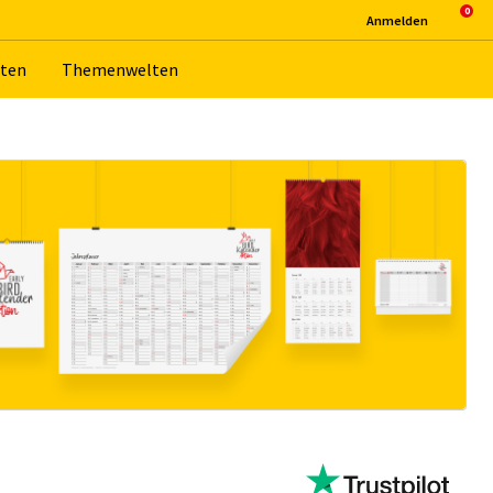
An­mel­den
­ten
The­men­wel­ten