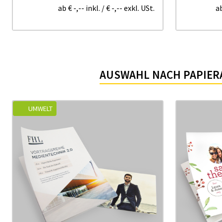
ab
€ -,--
inkl.
/
€ -,--
exkl. USt.
a
AUSWAHL NACH PAPIER
UMWELT