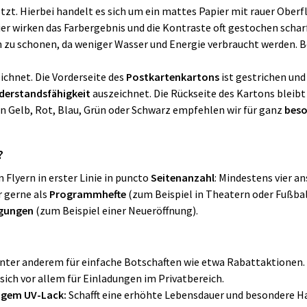
tzt. Hierbei handelt es sich um ein mattes Papier mit rauer Oberf
 wirken das Farbergebnis und die Kontraste oft gestochen scharf
 zu schonen, da weniger Wasser und Energie verbraucht werden. Be
chnet. Die Vorderseite des
Postkartenkartons
ist gestrichen und
derstandsfähigkeit
auszeichnet. Die Rückseite des Kartons bleibt
in Gelb, Rot, Blau, Grün oder Schwarz empfehlen wir für ganz
beso
?
lyern in erster Linie in puncto
Seitenanzahl
: Mindestens vier a
r gerne als
Programmhefte
(zum Beispiel in Theatern oder Fußbal
gungen
(zum Beispiel einer Neueröffnung).
unter anderem für einfache Botschaften wie etwa Rabattaktionen.
 sich vor allem für Einladungen im Privatbereich.
higem UV-Lack:
Schafft eine erhöhte Lebensdauer und besondere Ha