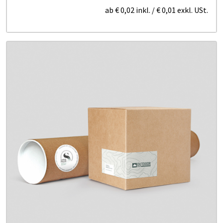
ab
€ 0,02
inkl.
/
€ 0,01
exkl. USt.