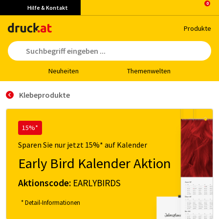
Hilfe & Kontakt
Pro­duk­te
Neu­hei­ten
The­men­wel­ten
Klebeprodukte
15%*
Sparen Sie nur jetzt 15%* auf Kalender
Early Bird Kalender Aktion
Aktionscode:
EARLYBIRDS
* Detail-Informationen