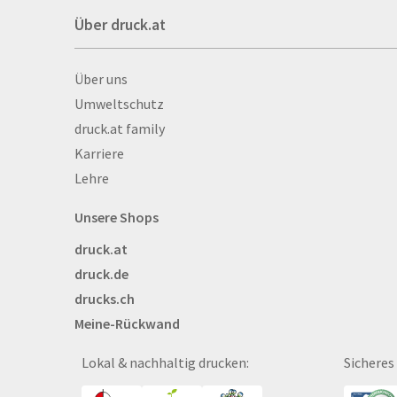
Backlight
Über druck.at
Banner
Basketbälle
Über druck.at
Über uns
Beachflags
Umweltschutz
Becher
druck.at family
Bekleidung
Karriere
Bestecktaschen
Lehre
Bettwäsche
Blöcke
Unsere Shops
Briefpapier
druck.at
Broschüren
druck.de
Buttons
drucks.ch
Bälle
Meine-Rückwand
Bücher
CAD-Baupläne
Lokal & nachhaltig drucken:
Sicheres
Canvas