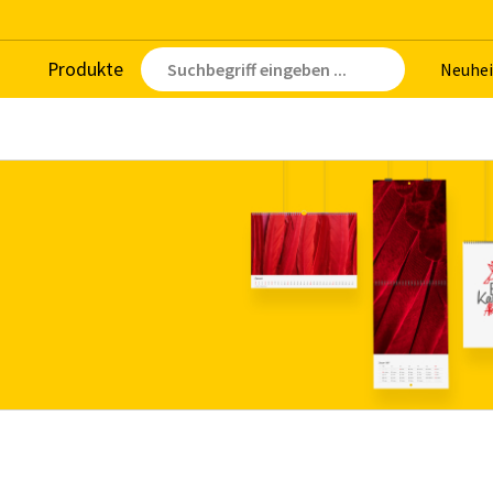
Pro­duk­te
Neu­hei