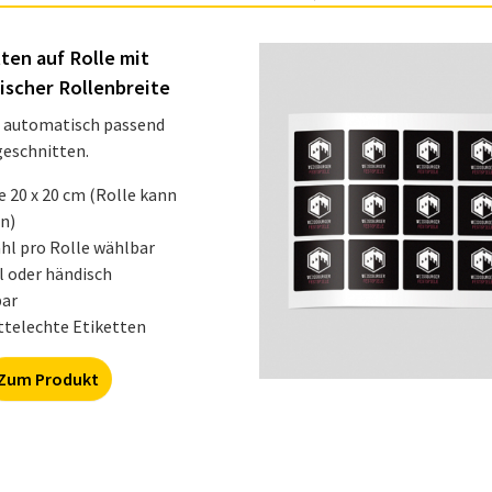
ten auf Rolle mit
scher Rollenbreite
d automatisch passend
eschnitten.
 20 x 20 cm (Rolle kann
in)
hl pro Rolle wählbar
l oder händisch
bar
telechte Etiketten
Zum Produkt