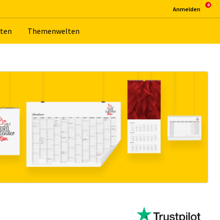
An­mel­den
­ten
The­men­wel­ten