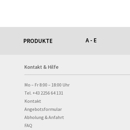
A - E
PRODUKTE
Acrylschilder
Kontakt & Hilfe
Anti-Stressbälle
Allwetterplakate
Aluminium-Verbundpl
Kontakt & Hilfe
Mo – Fr 8:00 – 18:00 Uhr
Alu­mi­ni­um-Tex­til­spa
Tel. +43 2256 64 131
men
Kontakt
Aufkleber
Angebotsformular
Auszeichnungen
Abholung & Anfahrt
Autogrammkarten
FAQ