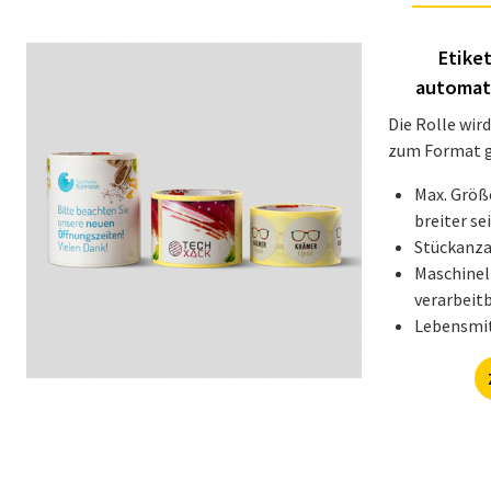
Etiket
automati
Die Rolle wir
zum Format g
Max. Größe
breiter se
Stückanza
Maschinel
verarbeit
Lebensmit