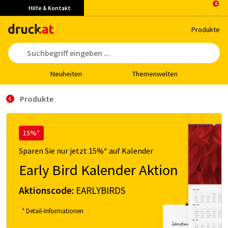
Hilfe & Kontakt
Pro­duk­te
Neu­hei­ten
The­men­wel­ten
Produkte
15%*
Sparen Sie nur jetzt 15%* auf Kalender
Early Bird Kalender Aktion
Aktionscode:
EARLYBIRDS
* Detail-Informationen