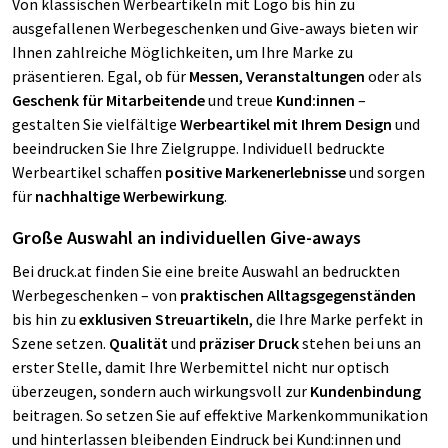
Von klassischen Werbeartikeln mit Logo bis hin zu
ausgefallenen Werbegeschenken und Give-aways bieten wir
Ihnen zahlreiche Möglichkeiten, um Ihre Marke zu
präsentieren. Egal, ob für
Messen
,
Veranstaltungen
oder als
Geschenk für Mitarbeitende
und treue
Kund:innen
–
gestalten Sie vielfältige
Werbeartikel mit Ihrem Design
und
beeindrucken Sie Ihre Zielgruppe. Individuell bedruckte
Werbeartikel schaffen
positive Markenerlebnisse
und sorgen
für
nachhaltige Werbewirkung
.
Große Auswahl an individuellen Give-aways
Bei druck.at finden Sie eine breite Auswahl an bedruckten
Werbegeschenken – von
praktischen Alltagsgegenständen
bis hin zu
exklusiven Streuartikeln
, die Ihre Marke perfekt in
Szene setzen.
Qualität
und
präziser Druck
stehen bei uns an
erster Stelle, damit Ihre Werbemittel nicht nur optisch
überzeugen, sondern auch wirkungsvoll zur
Kundenbindung
beitragen. So setzen Sie auf effektive Markenkommunikation
und hinterlassen bleibenden Eindruck bei Kund:innen und