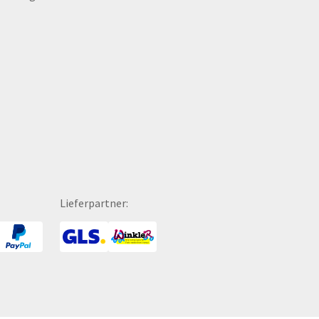
hreibgeräte
Tragekartons
hreibmappen
Tragetaschen
hreibsets
Transparente
hreibtischunterlagen
Traubenzucker
hokolade
Trennblätter
hutzmasken
Trinkflaschen
hürzen
Trophäen
PA-Zahlscheine
T-Shirts
itenwände für Zelte
Turnbeutel
hattenfugenrahmen
Türhänger
Lieferpartner:
rvietten
Türmatten
cherheitsbekleidung
Urkunden
tzmöbel
USB-Sticks
tzsäcke
Verkaufsständer
ftcoverbücher
Verpackungen
mmerbekleidung
Versandverpackungen