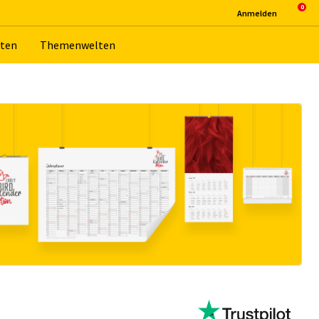
An­mel­den
­ten
The­men­wel­ten