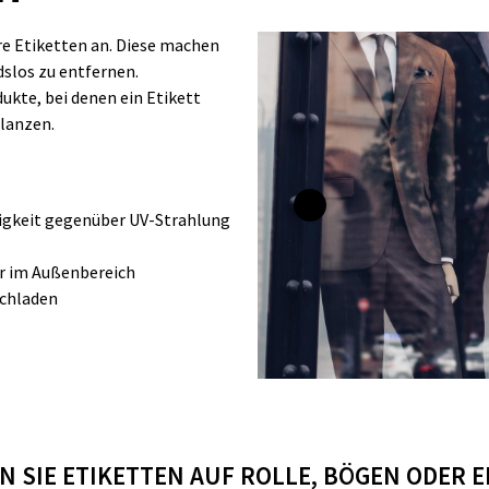
re Etiketten an. Diese machen
slos zu entfernen.
ukte, bei denen ein Etikett
flanzen.
igkeit gegenüber UV-Strahlung
ar im Außenbereich
ochladen
 SIE ETIKETTEN AUF ROLLE, BÖGEN ODER 