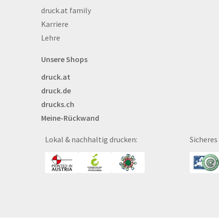
druck.at family
Bekleidung
Karriere
Bestecktaschen
Lehre
Bettwäsche
Blöcke
Unsere Shops
Briefpapier
druck.at
Broschüren
druck.de
Buttons
drucks.ch
Bälle
Meine-Rückwand
Bücher
CAD-Baupläne
Lokal & nachhaltig drucken:
Sicheres
Canvas
Collegeblöcke
Coupon-Kalender
DISPA®-Papierplatte
Deckenhänger
Displaykarton