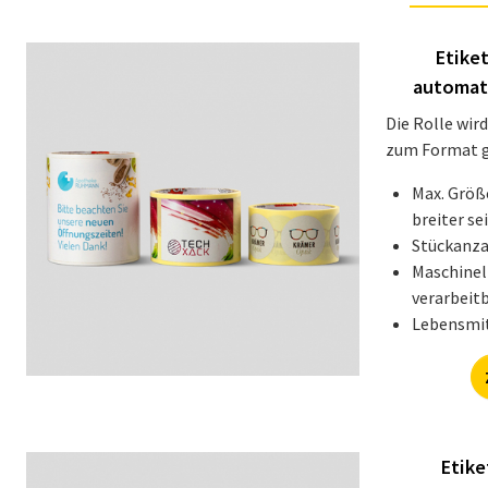
Etiket
automati
Die Rolle wir
zum Format g
Max. Größe
breiter se
Stückanza
Maschinel
verarbeit
Lebensmit
Etike