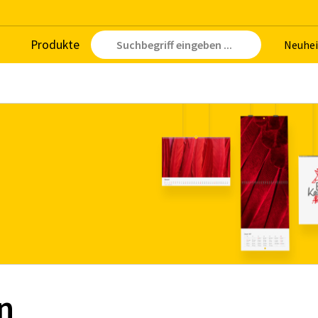
Pro­duk­te
Neu­hei
n