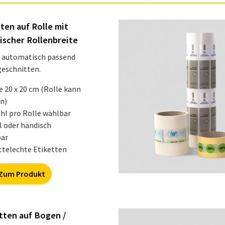
ten auf Rolle mit
scher Rollenbreite
d automatisch passend
eschnitten.
 20 x 20 cm (Rolle kann
in)
hl pro Rolle wählbar
l oder händisch
bar
telechte Etiketten
Zum Produkt
tten auf Bogen /