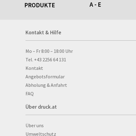
A - E
PRODUKTE
Acrylschilder
Kontakt & Hilfe
Anti-Stressbälle
Allwetterplakate
Aluminium-Verbundpl
Kontakt & Hilfe
Mo – Fr 8:00 – 18:00 Uhr
Alu­mi­ni­um-Tex­til­spa
Tel. +43 2256 64 131
men
Kontakt
Aufkleber
Angebotsformular
Auszeichnungen
Abholung & Anfahrt
Autogrammkarten
FAQ
Backlight
Über druck.at
Banner
Basketbälle
Über druck.at
Über uns
Beachflags
Umweltschutz
Becher