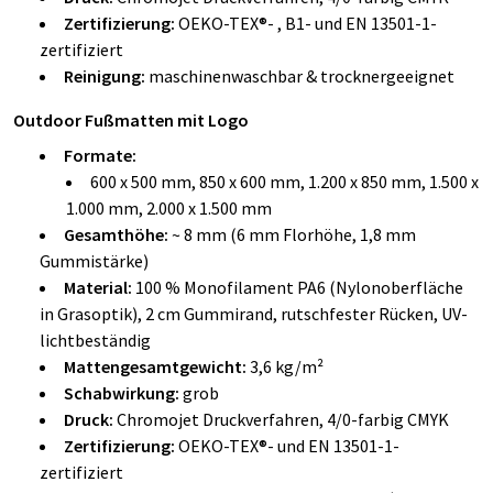
Zertifizierung:
OEKO-TEX®- , B1- und EN 13501-1-
zertifiziert
Reinigung:
maschinenwaschbar & trocknergeeignet
Outdoor Fußmatten mit Logo
Formate:
600 x 500 mm, 850 x 600 mm, 1.200 x 850 mm, 1.500 x
1.000 mm, 2.000 x 1.500 mm
Gesamthöhe:
~ 8 mm (6 mm Florhöhe, 1,8 mm
Gummistärke)
Material:
100 % Monofilament PA6 (Nylonoberfläche
in Grasoptik), 2 cm Gummirand, rutschfester Rücken, UV-
lichtbeständig
Mattengesamtgewicht:
3,6 kg/m²
Schabwirkung:
grob
Druck:
Chromojet Druckverfahren, 4/0-farbig CMYK
Zertifizierung:
OEKO-TEX®- und EN 13501-1-
zertifiziert