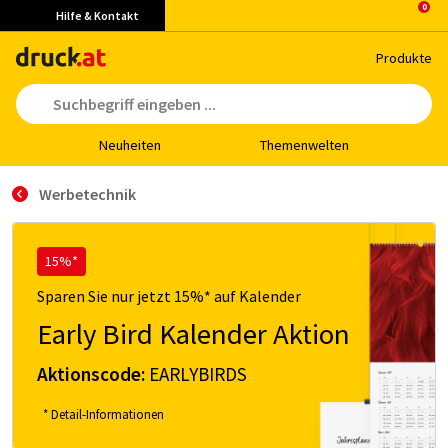
Hilfe & Kontakt
Pro­duk­te
Neu­hei­ten
The­men­wel­ten
Werbetechnik
15%*
Sparen Sie nur jetzt 15%* auf Kalender
Early Bird Kalender Aktion
Aktionscode:
EARLYBIRDS
* Detail-Informationen