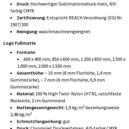
Druck:
Hochwertiger Sublimationsdruck matt, 4/0-
farbig CMYK
Zertifizierung:
Entspricht REACH Verordnung (EG) Nr.
1907/200
Reinigung:
waschmaschinengeeignet
Logo Fußmatte
Formate:
600 x 400 mm, 850 x 600 mm, 1.200 x 850 mm, 1.500 x
1.000 mm, 2.000 x 1.500 mm
Gesamthöhe:
~ 10 mm (8 mm Florhöhe, 1,4 mm
Gummistärke), ~ 7 mm (6 mm Florhöhe, 0,9 mm
Gummistärke)
Material:
100 % High Twist-Nylon (HTN), rutschfeste
Rückseite, 2 cm Gummirand
Mattengesamtgewicht:
1,9 kg/m² beziehungsweise
2,48 kg/m²
Schmutzfangwirkung:
gut
Druck:
Chromojet Druckverfahren, 4/0-farbig CMYK