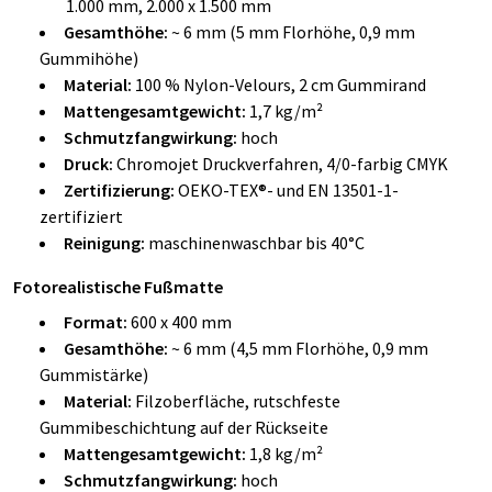
1.000 mm, 2.000 x 1.500 mm
Gesamthöhe:
~ 6 mm (5 mm Florhöhe, 0,9 mm
Gummihöhe)
Material:
100 % Nylon-Velours, 2 cm Gummirand
Mattengesamtgewicht:
1,7 kg/m²
Schmutzfangwirkung:
hoch
Druck:
Chromojet Druckverfahren, 4/0-farbig CMYK
Zertifizierung:
OEKO-TEX®- und EN 13501-1-
zertifiziert
Reinigung:
maschinenwaschbar bis 40°C
Fotorealistische Fußmatte
Format:
600 x 400 mm
Gesamthöhe:
~
6 mm (4,5 mm Florhöhe, 0,9 mm
Gummistärke)
Material:
Filzoberfläche, rutschfeste
Gummibeschichtung auf der Rückseite
Mattengesamtgewicht:
1,8
kg/m²
Schmutzfangwirkung:
hoch