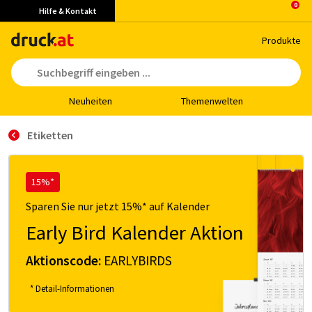
Hilfe & Kontakt
Pro­duk­te
Neu­hei­ten
The­men­wel­ten
Etiketten
15%*
Sparen Sie nur jetzt 15%* auf Kalender
Early Bird Kalender Aktion
Aktionscode:
EARLYBIRDS
* Detail-Informationen