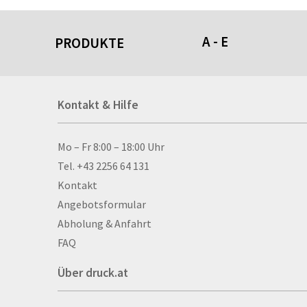
A - E
PRODUKTE
Acrylschilder
Kontakt & Hilfe
Anti-Stressbälle
Allwetterplakate
Aluminium-Verbundpl
Kontakt & Hilfe
Mo – Fr 8:00 – 18:00 Uhr
Alu­mi­ni­um-Tex­til­spa
Tel. +43 2256 64 131
men
Kontakt
Aufkleber
Angebotsformular
Auszeichnungen
Abholung & Anfahrt
Autogrammkarten
FAQ
Backlight
Über druck.at
Banner
Basketbälle