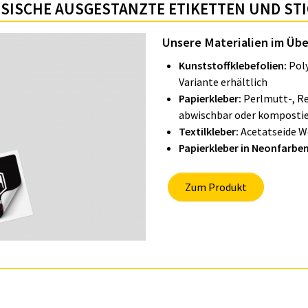
­SI­SCHE AUSGESTANZTE ETIKETTEN UND ST
Unsere Materialien im Übe
Kunststoffklebefolien:
Poly
Variante erhältlich
Papierkleber:
Perlmutt-, Re
abwischbar oder kompostie
Textilkleber:
Acetatseide W
Papierkleber in Neonfarbe
Zum Produkt