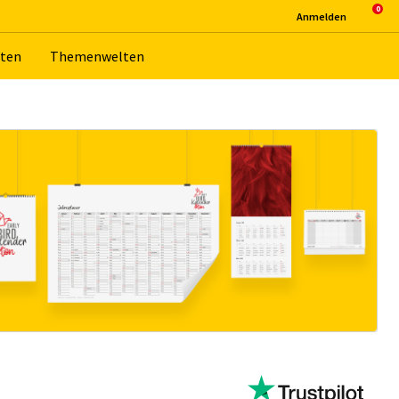
An­mel­den
­ten
The­men­wel­ten