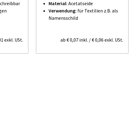
chreibbar
Material:
Acetatseide
igen
Verwendung:
für Textilien z.B. als
Namensschild
01
exkl. USt.
ab
€ 0,07
inkl.
/
€ 0,06
exkl. USt.