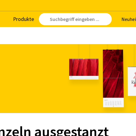
Pro­duk­te
Neu­hei
inzeln ausgestanzt