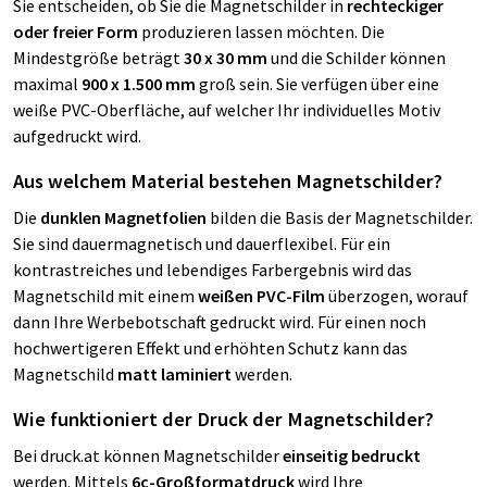
Sie entscheiden, ob Sie die Magnetschilder in
rechteckiger
oder freier Form
produzieren lassen möchten. Die
Mindestgröße beträgt
30 x 30 mm
und die Schilder können
maximal
900 x 1.500 mm
groß sein. Sie verfügen über eine
weiße PVC-Oberfläche, auf welcher Ihr individuelles Motiv
aufgedruckt wird.
Aus welchem Material bestehen Magnetschilder?
Die
dunklen Magnetfolien
bilden die Basis der Magnetschilder.
Sie sind dauermagnetisch und dauerflexibel. Für ein
kontrastreiches und lebendiges Farbergebnis wird das
Magnetschild mit einem
weißen PVC-Film
überzogen, worauf
dann Ihre Werbebotschaft gedruckt wird. Für einen noch
hochwertigeren Effekt und erhöhten Schutz kann das
Magnetschild
matt laminiert
werden.
Wie funktioniert der Druck der Magnetschilder?
Bei druck.at können Magnetschilder
einseitig
bedruckt
werden. Mittels
6c-Großformatdruck
wird Ihre