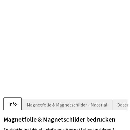
Info
Magnetfolie & Magnetschilder - Material
Daten
Magnetfolie & Magnetschilder bedrucken
So richtig individuell wird's mit Magnetfolien und darauf