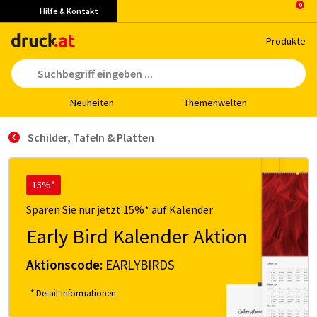
Hilfe & Kontakt
Pro­duk­te
Neu­hei­ten
The­men­wel­ten
Schil­der, Ta­feln & Plat­ten
15%*
Sparen Sie nur jetzt 15%* auf Kalender
Early Bird Kalender Aktion
Aktionscode:
EARLYBIRDS
* Detail-Informationen