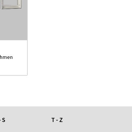
ahmen
- S
T - Z