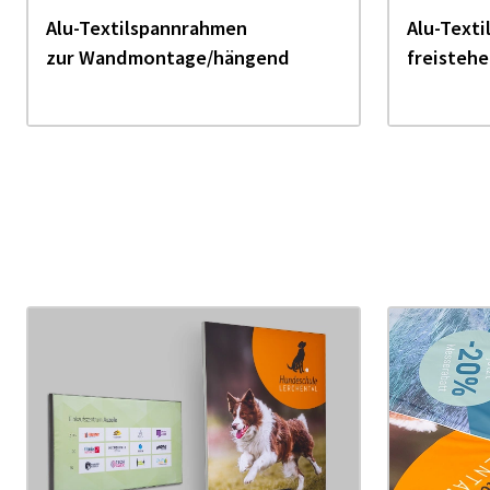
Alu-Textilspannrahmen
Alu-Text
zur Wandmontage/hängend
freisteh