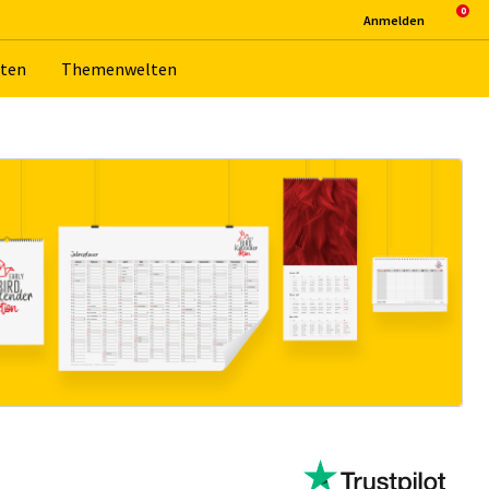
An­mel­den
­ten
The­men­wel­ten