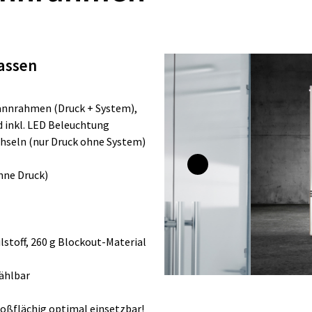
assen
annrahmen (Druck + System),
d inkl. LED Beleuchtung
hseln (nur Druck ohne System)
ne Druck)
ilstoff, 260 g Blockout-Material
wählbar
roßflächig optimal einsetzbar!