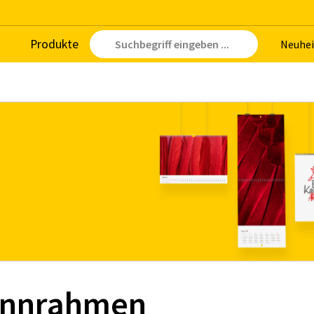
Pro­duk­te
Neu­hei
pann­rah­men