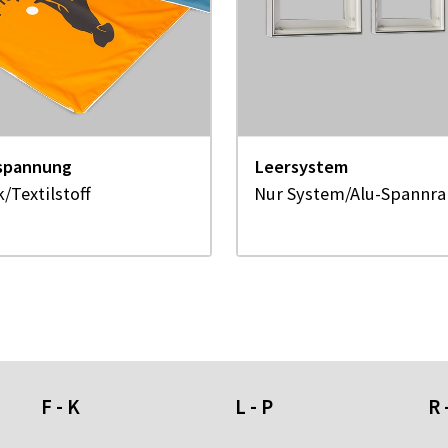
spannung
Leersystem
/Textilstoff
Nur System/Alu-Spannr
F - K
L - P
R 