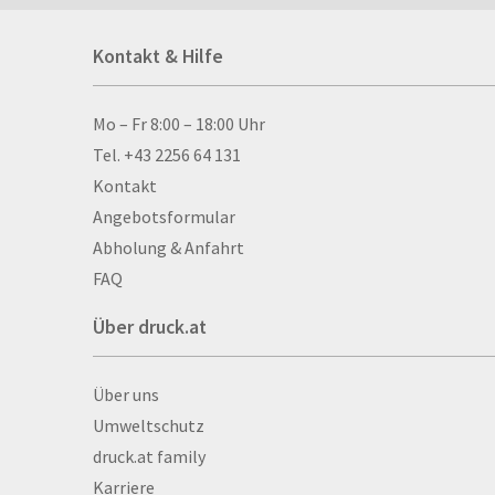
Acrylschilder
Kontakt & Hilfe
Anti-Stressbälle
Allwetterplakate
Aluminium-Verbundpl
Kontakt & Hilfe
Mo – Fr 8:00 – 18:00 Uhr
Alu­mi­ni­um-Tex­til­spa
Tel. +43 2256 64 131
men
Kontakt
Aufkleber
Angebotsformular
Auszeichnungen
Abholung & Anfahrt
Autogrammkarten
FAQ
Backlight
Über druck.at
Banner
Basketbälle
Über druck.at
Über uns
Beachflags
Umweltschutz
Becher
druck.at family
Bekleidung
Karriere
Bestecktaschen