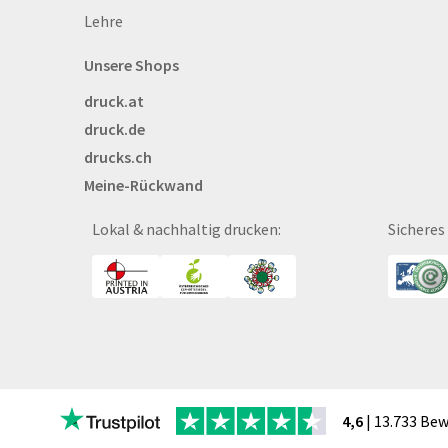
Lehre
Bettwäsche
Blöcke
Unsere Shops
Briefpapier
druck.at
Broschüren
druck.de
Buttons
drucks.ch
Bälle
Meine-Rückwand
Bücher
CAD-Baupläne
Lokal & nachhaltig drucken:
Sicheres
Canvas
Collegeblöcke
Coupon-Kalender
DISPA®-Papierplatte
Deckenhänger
Displaykarton
Displays
4,6
| 13.733 Be
Druckbleistift