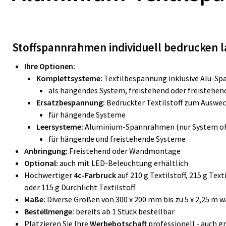
Stoffspannrahmen individuell bedrucken l
Ihre Optionen:
Komplettsysteme:
Textilbespannung inklusive Alu-Sp
als hängendes System, freistehend oder freistehen
Ersatzbespannung:
Bedruckter Textilstoff zum Auswec
für hängende Systeme
Leersysteme:
Aluminium-Spannrahmen (nur System oh
für hängende und freistehende Systeme
Anbringung:
Freistehend oder Wandmontage
Optional:
auch mit LED-Beleuchtung erhältlich
Hochwertiger
4c-Farbruck
auf 210 g Textilstoff, 215 g Text
oder 115 g Durchlicht Textilstoff
Maße:
Diverse Größen von 300 x 200 mm bis zu 5 x 2,25 m 
Bestellmenge:
bereits ab 1 Stück bestellbar
Platzieren Sie Ihre
Werbebotschaft
professionell - auch g