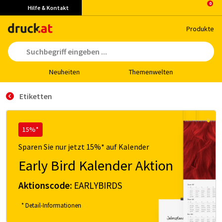
Hilfe & Kontakt
Pro­duk­te
Neu­hei­ten
The­men­wel­ten
Etiketten
15%*
Sparen Sie nur jetzt 15%* auf Kalender
Early Bird Kalender Aktion
Aktionscode:
EARLYBIRDS
* Detail-Informationen