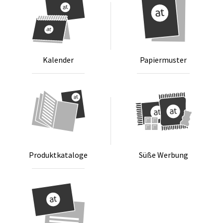
Ka­len­der
Pa­pier­mus­ter
Pro­dukt­ka­ta­lo­ge
Sü­ße Wer­bung