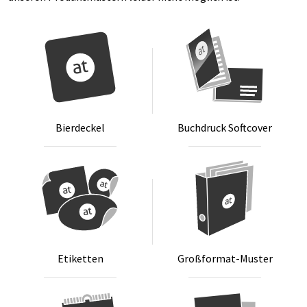
Bier­de­ckel
Buch­druck Soft­co­ver
Eti­ket­ten
Groß­for­mat-Mus­ter