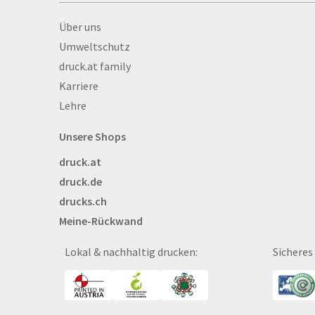
Basketbälle
Über druck.at
Über uns
Beachflags
Umweltschutz
Becher
druck.at family
Bekleidung
Karriere
Bestecktaschen
Lehre
Bettwäsche
Blöcke
Unsere Shops
Briefpapier
druck.at
Broschüren
druck.de
Buttons
drucks.ch
Bälle
Meine-Rückwand
Bücher
CAD-Baupläne
Lokal & nachhaltig drucken:
Sicheres
Canvas
Collegeblöcke
Coupon-Kalender