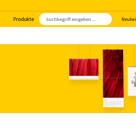
Pro­duk­te
Neu­hei