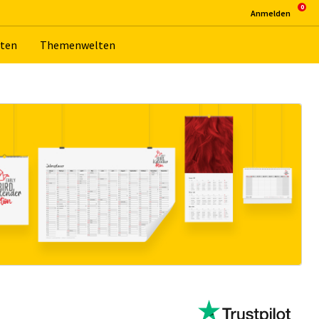
An­mel­den
­ten
The­men­wel­ten