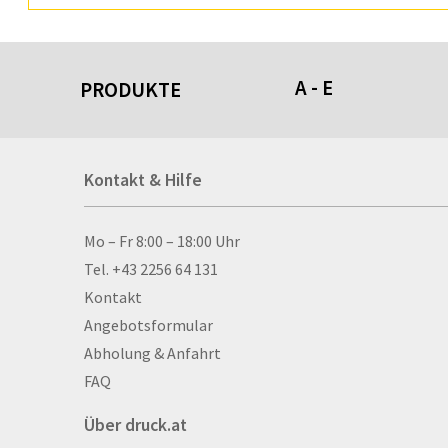
A - E
PRODUKTE
Acrylschilder
Kontakt & Hilfe
Anti-Stressbälle
Allwetterplakate
Aluminium-Verbundpl
Kontakt & Hilfe
Mo – Fr 8:00 – 18:00 Uhr
Alu­mi­ni­um-Tex­til­spa
Tel. +43 2256 64 131
men
Kontakt
Aufkleber
Angebotsformular
Auszeichnungen
Abholung & Anfahrt
Autogrammkarten
FAQ
Backlight
Über druck.at
Banner