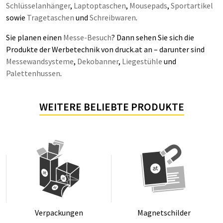
Schlüsselanhänger
,
Laptoptaschen
,
Mousepads
,
Sportartikel
sowie
Tragetaschen
und
Schreibwaren
.
Sie planen einen
Messe-Besuch
? Dann sehen Sie sich die
Produkte der Werbetechnik von druck.at an – darunter sind
Messewandsysteme
,
Dekobanner
,
Liegestühle
und
Palettenhussen
.
WEITERE BELIEBTE PRODUKTE
Ver­pa­ckun­gen
Ma­gnet­schil­der