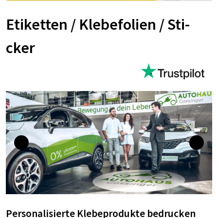
Eti­ke­t­­ten / Kle­be­­fo­­li­en / Sti­­
cker
Personalisierte Klebeprodukte bedrucken