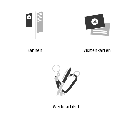
Fah­nen
Vi­si­ten­kar­ten
Wer­be­ar­ti­kel