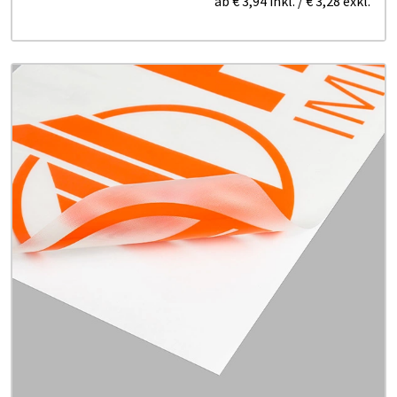
ab
€ 3,94
inkl.
/
€ 3,28
exkl.