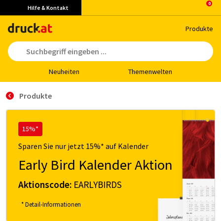
Hilfe & Kontakt
Pro­duk­te
Neu­hei­ten
The­men­wel­ten
Produkte
15%*
Sparen Sie nur jetzt 15%* auf Kalender
Early Bird Kalender Aktion
Aktionscode:
EARLYBIRDS
* Detail-Informationen