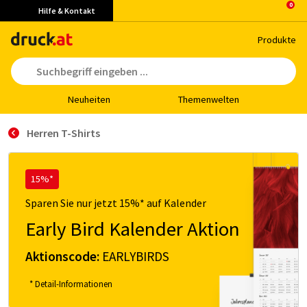
Hilfe & Kontakt
Pro­duk­te
Neu­hei­ten
The­men­wel­ten
Herren T-Shirts
15%*
Sparen Sie nur jetzt 15%* auf Kalender
Early Bird Kalender Aktion
Aktionscode:
EARLYBIRDS
* Detail-Informationen