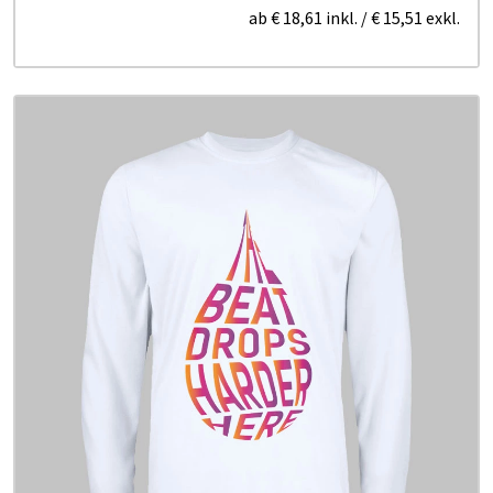
ab
€ 18,61
inkl.
/
€ 15,51
exkl.