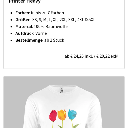
Printer Heavy
Farben
: in bis zu 7 Farben
Größen
: XS, S, M, L, XL, 2XL, 3XL, 4XL & 5XL
Material
: 100% Baumwolle
Aufdruck
: Vorne
Bestellmenge
: ab 1 Stück
ab
€ 24,26
inkl.
/
€ 20,22
exkl.