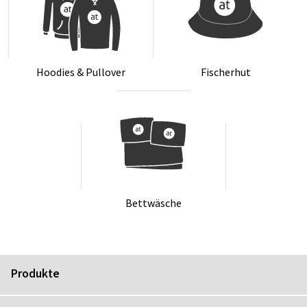
Hoo­dies & Pull­over
Fi­scher­hut
Bett­wä­sche
Produkte