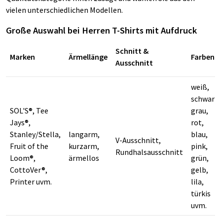
vielen unterschiedlichen Modellen.
Große Auswahl bei Herren T-Shirts mit Aufdruck
Schnitt &
Marken
Ärmellänge
Farben
Ausschnitt
weiß,
schwarz,
SOL'S®, Tee
grau,
Jays®,
rot,
Stanley/Stella,
langarm,
blau,
V-Ausschnitt,
Fruit of the
kurzarm,
pink,
Rundhalsausschnitt
Loom®,
ärmellos
grün,
CottoVer®,
gelb,
Printer uvm.
lila,
türkis
uvm.