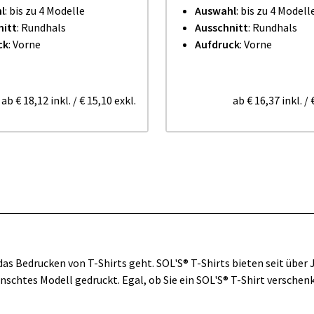
l
: bis zu 4 Modelle
Auswahl
: bis zu 4 Modell
nitt
: Rundhals
Ausschnitt
: Rundhals
ck
: Vorne
Aufdruck
: Vorne
ab
€ 18,12
inkl.
/
€ 15,10
exkl.
ab
€ 16,37
inkl.
/
 das Bedrucken von T-Shirts geht. SOL'S® T-Shirts bieten seit übe
nschtes Modell gedruckt. Egal, ob Sie ein SOL'S® T-Shirt versch