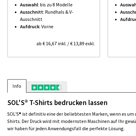
Auswahl
: bis zu 8 Modelle
Auswah
Ausschnitt
: Rundhals & V-
Aussch
Ausschnitt
Aufdru
Aufdruck
: Vorne
ab
€ 16,67
inkl.
/
€ 13,89
exkl.
Info
SOL'S® T-Shirts bedrucken lassen
SOL'S® ist definitiv eine der beliebtesten Marken, wenn es um
Shirts. Der Druck wird mit modernsten Maschinen auf Ihr gewü
wir haben für jeden Anwendungsfall die perfekte Lösung.