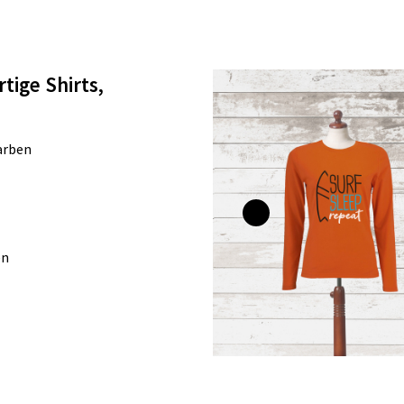
tige Shirts,
Farben
en