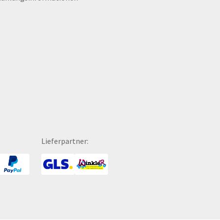
hreibgeräte
Tragekartons
hreibmappen
Tragetaschen
hreibsets
Transparente
hreibtischunterlagen
Traubenzucker
hokolade
Trennblätter
hutzmasken
Trinkflaschen
hürzen
Trophäen
PA-Zahlscheine
T-Shirts
itenwände für Zelte
Turnbeutel
hattenfugenrahmen
Türhänger
Lieferpartner:
rvietten
Türmatten
cherheitsbekleidung
Urkunden
tzmöbel
USB-Sticks
tzsäcke
Verkaufsständer
ftcoverbücher
Verpackungen
mmerbekleidung
Versandverpackungen