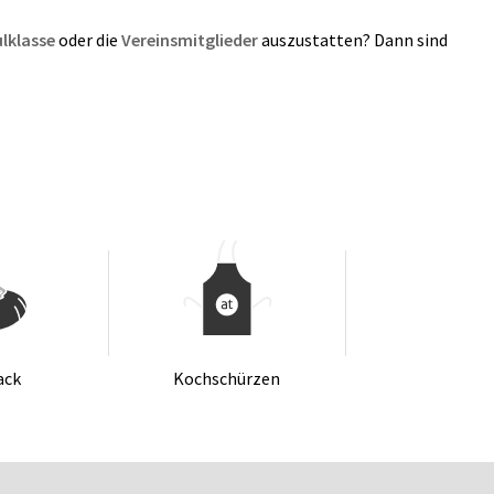
lklasse
oder die
Vereinsmitglieder
auszustatten? Dann sind
ack
Koch­schür­zen