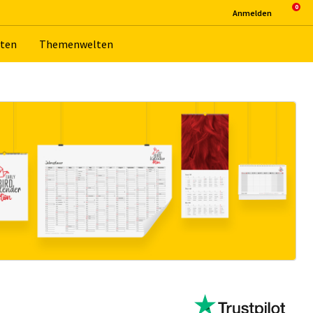
An­mel­den
­ten
The­men­wel­ten