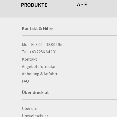
A - E
PRODUKTE
Acrylschilder
Kontakt & Hilfe
Anti-Stressbälle
Allwetterplakate
Aluminium-Verbundpl
Kontakt & Hilfe
Mo – Fr 8:00 – 18:00 Uhr
Alu­mi­ni­um-Tex­til­spa
Tel. +43 2256 64 131
men
Kontakt
Aufkleber
Angebotsformular
Auszeichnungen
Abholung & Anfahrt
Autogrammkarten
FAQ
Backlight
Über druck.at
Banner
Basketbälle
Über druck.at
Über uns
Beachflags
Umweltschutz
Becher