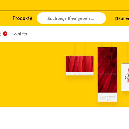
Pro­duk­te
Neu­hei
g
T-Shirts