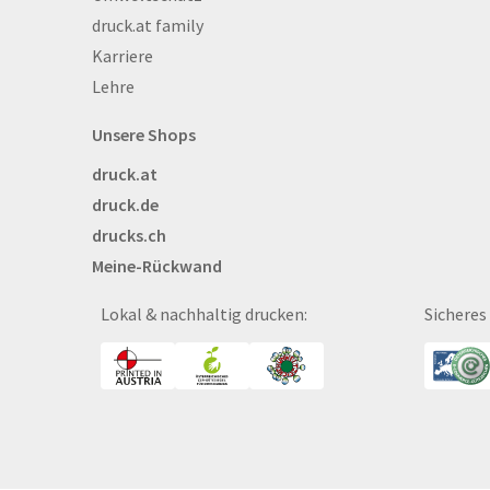
druck.at family
Bekleidung
Karriere
Bestecktaschen
Lehre
Bettwäsche
Blöcke
Unsere Shops
Briefpapier
druck.at
Broschüren
druck.de
Buttons
drucks.ch
Bälle
Meine-Rückwand
Bücher
CAD-Baupläne
Lokal & nachhaltig drucken:
Sicheres
Canvas
Collegeblöcke
Coupon-Kalender
DISPA®-Papierplatte
Deckenhänger
Displaykarton