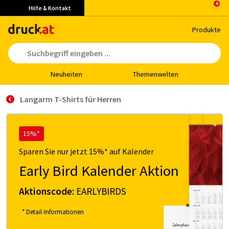
Hilfe & Kontakt
Pro­duk­te
Neu­hei­ten
The­men­wel­ten
Langarm T-Shirts für Herren
15%*
Sparen Sie nur jetzt 15%* auf Kalender
Early Bird Kalender Aktion
Aktionscode:
EARLYBIRDS
* Detail-Informationen