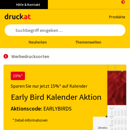
Hilfe & Kontakt
Pro­duk­te
Neu­hei­ten
The­men­wel­ten
Werbedrucksorten
15%*
Sparen Sie nur jetzt 15%* auf Kalender
Early Bird Kalender Aktion
Aktionscode:
EARLYBIRDS
* Detail-Informationen