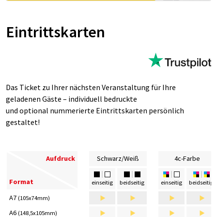
Ein­tritts­kar­ten
Das Ticket zu Ihrer nächsten Veranstaltung für Ihre
geladenen Gäste – individuell bedruckte
und optional nummerierte Eintrittskarten persönlich
gestaltet!
Aufdruck
Schwarz/Weiß
4c-Farbe
Format
einseitig
beidseitig
einseitig
beidseitig
>
>
>
>
A7
(105x74mm)
>
>
>
>
A6
(148,5x105mm)