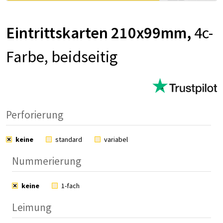
Ein­tritts­kar­ten 210x99mm,
4c-
Far­be, beid­sei­tig
Perforierung
keine
standard
variabel
Nummerierung
keine
1-fach
Leimung