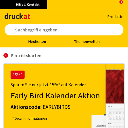
Hilfe & Kontakt
Pro­duk­te
Neu­hei­ten
The­men­wel­ten
Eintrittskarten
15%*
Sparen Sie nur jetzt 15%* auf Kalender
Early Bird Kalender Aktion
Aktionscode:
EARLYBIRDS
* Detail-Informationen