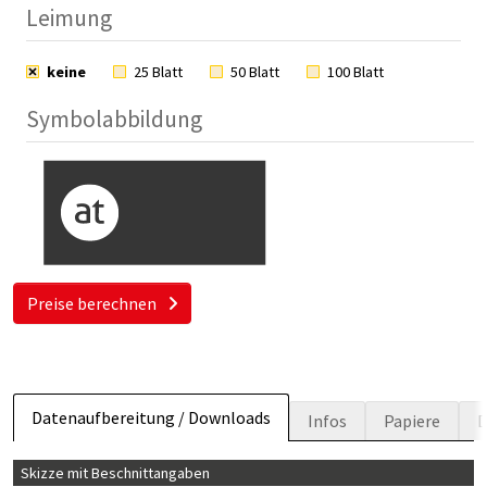
Leimung
keine
25 Blatt
50 Blatt
100 Blatt
Symbolabbildung
Preise berechnen
Datenaufbereitung / Downloads
Infos
Papiere
D
Skizze mit Beschnittangaben