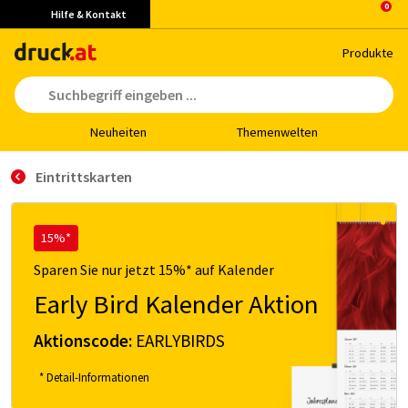
Hilfe & Kontakt
Pro­duk­te
Neu­hei­ten
The­men­wel­ten
Eintrittskarten
15%*
Sparen Sie nur jetzt 15%* auf Kalender
Early Bird Kalender Aktion
Aktionscode:
EARLYBIRDS
* Detail-Informationen