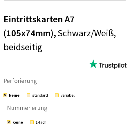
Ein­tritts­kar­ten A7
(105x74mm),
Schwarz/Weiß,
beid­sei­tig
Perforierung
keine
standard
variabel
Nummerierung
keine
1-fach