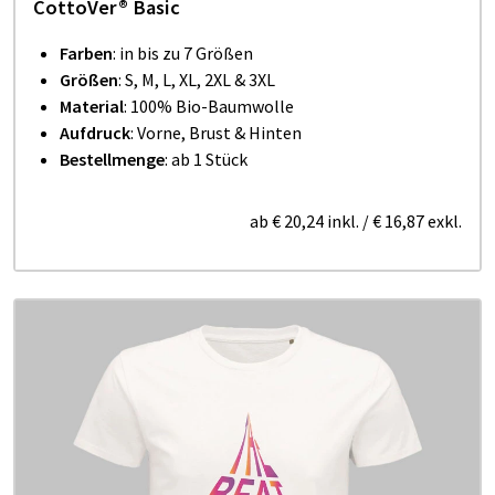
CottoVer® Basic
Farben
: in bis zu 7 Größen
Größen
: S, M, L, XL, 2XL & 3XL
Material
: 100% Bio-Baumwolle
Aufdruck
: Vorne, Brust & Hinten
Bestellmenge
: ab 1 Stück
ab
€ 20,24
inkl.
/
€ 16,87
exkl.