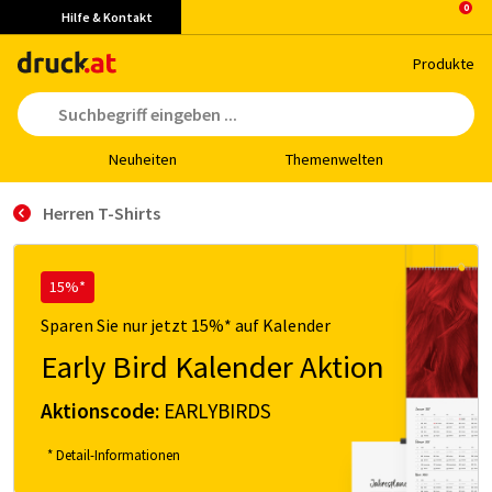
Hilfe & Kontakt
Pro­duk­te
Neu­hei­ten
The­men­wel­ten
Herren T-Shirts
15%*
Sparen Sie nur jetzt 15%* auf Kalender
Early Bird Kalender Aktion
Aktionscode:
EARLYBIRDS
* Detail-Informationen