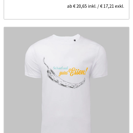
ab
€ 20,65
inkl.
/
€ 17,21
exkl.