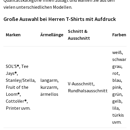
vielen unterschiedlichen Modellen.
Große Auswahl bei Herren T-Shirts mit Aufdruck
Schnitt &
Marken
Ärmellänge
Farben
Ausschnitt
weiß,
schwarz,
SOL'S®, Tee
grau,
Jays®,
rot,
Stanley/Stella,
langarm,
blau,
V-Ausschnitt,
Fruit of the
kurzarm,
pink,
Rundhalsausschnitt
Loom®,
ärmellos
grün,
CottoVer®,
gelb,
Printer uvm.
lila,
türkis
uvm.