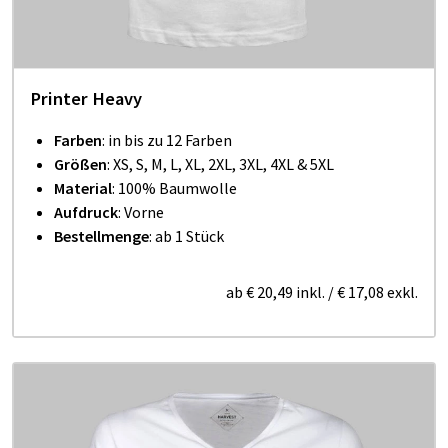
Printer Heavy
Farben
: in bis zu 12 Farben
Größen
: XS, S, M, L, XL, 2XL, 3XL, 4XL & 5XL
Material
: 100% Baumwolle
Aufdruck
: Vorne
Bestellmenge
: ab 1 Stück
ab
€ 20,49
inkl.
/
€ 17,08
exkl.