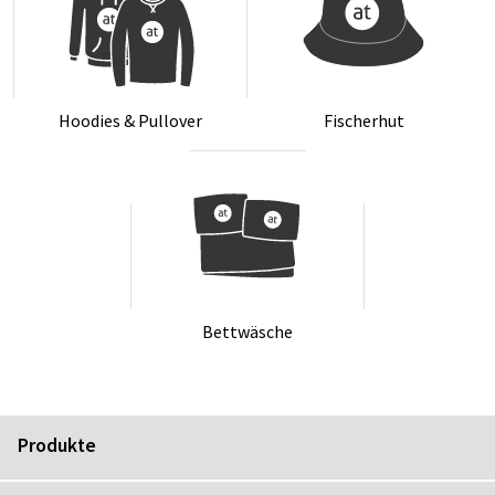
Hoo­dies & Pull­over
Fi­scher­hut
Bett­wä­sche
Produkte