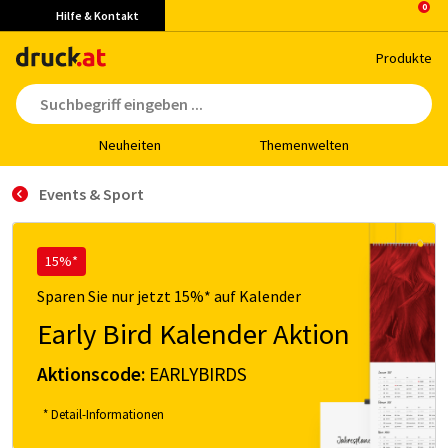
Hilfe & Kontakt
Pro­duk­te
Neu­hei­ten
The­men­wel­ten
Events & Sport
15%*
Sparen Sie nur jetzt 15%* auf Kalender
Early Bird Kalender Aktion
Aktionscode:
EARLYBIRDS
* Detail-Informationen