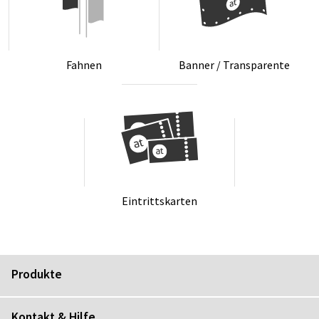
Fah­nen
Ban­ner / Trans­pa­ren­te
Ein­tritts­kar­ten
Produkte
Kontakt & Hilfe