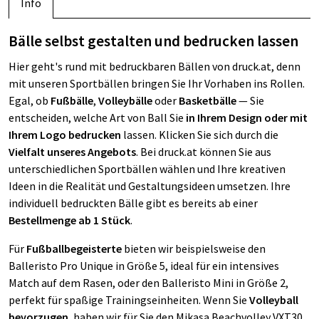
Info
Bälle selbst gestalten und bedrucken lassen
Hier geht's rund mit bedruckbaren Bällen von druck.at, denn
mit unseren Sportbällen bringen Sie Ihr Vorhaben ins Rollen.
Egal, ob
Fußbälle
,
Volleybälle
oder
Basketbälle
— Sie
entscheiden, welche Art von Ball Sie
in Ihrem Design oder mit
Ihrem Logo bedrucken
lassen. Klicken Sie sich durch die
Vielfalt unseres Angebots
. Bei druck.at können Sie aus
unterschiedlichen Sportbällen wählen und Ihre kreativen
Ideen in die Realität und Gestaltungsideen umsetzen. Ihre
individuell bedruckten Bälle gibt es bereits ab einer
Bestellmenge ab 1 Stück
.
Für
Fußballbegeisterte
bieten wir beispielsweise den
Balleristo Pro Unique in Größe 5, ideal für ein intensives
Match auf dem Rasen, oder den Balleristo Mini in Größe 2,
perfekt für spaßige Trainingseinheiten. Wenn Sie
Volleyball
bevorzugen
, haben wir für Sie den Mikasa Beachvolley VXT30,