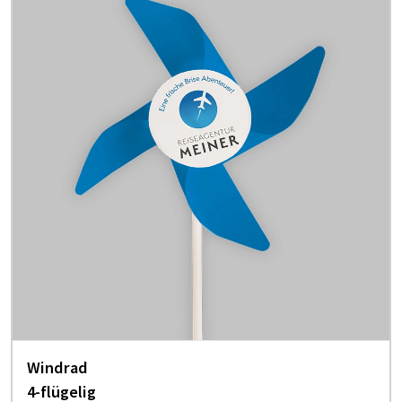
Windrad
4-flügelig