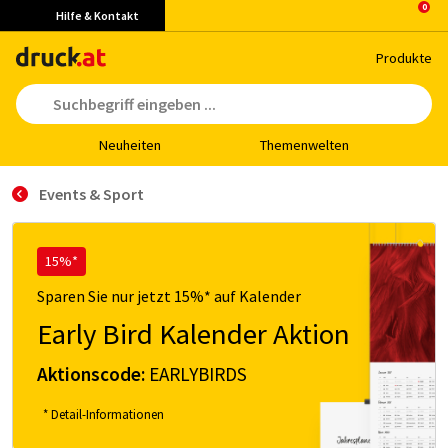
Hilfe & Kontakt
Pro­duk­te
Neu­hei­ten
The­men­wel­ten
Events & Sport
15%*
Sparen Sie nur jetzt 15%* auf Kalender
Early Bird Kalender Aktion
Aktionscode:
EARLYBIRDS
* Detail-Informationen